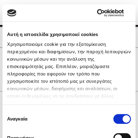
Menu
(0)
Κλείσιμο
Αρχική
|
Οι Συγγραφείς μας
Αυτή η ιστοσελίδα χρησιμοποιεί cookies
Οι Συγγραφείς μας
Χρησιμοποιούμε cookie για την εξατομίκευση
περιεχομένου και διαφημίσεων, την παροχή λειτουργιών
Δημοφιλή Βιβλία
0
Αποτελέσματα
κοινωνικών μέσων και την ανάλυση της
Lidia Branković
επισκεψιμότητάς μας. Επιπλέον, μοιραζόμαστε
A
L
O
Z
Γ
Λ
Π
Χ
Ω
πληροφορίες που αφορούν τον τρόπο που
Το ξενοδοχείο των συναισθημάτων
χρησιμοποιείτε τον ιστότοπό μας με συνεργάτες
κοινωνικών μέσων, διαφήμισης και αναλύσεων, οι
οποίοι ενδεχομένως να τις συνδυάσουν με άλλες
Κάνε δώρα στους αγαπημένους σου
πληροφορίες που τους έχετε παραχωρήσει ή τις οποίες
έχουν συλλέξει σε σχέση με την από μέρους σας χρήση
Επιλογή
των υπηρεσιών τους. Αν συνεχίσετε να χρησιμοποιείτε
Αναγκαία
Χάρης Πολίτης
συγκατάθεσης
την ιστοσελίδα μας, συναινείτε στη χρήση των cookies
Καθρέφτης
μας.
ΔΩΡΟΚΑΡΤΑ ΔΙΟΠΤΡΑ
Προτιμήσεις