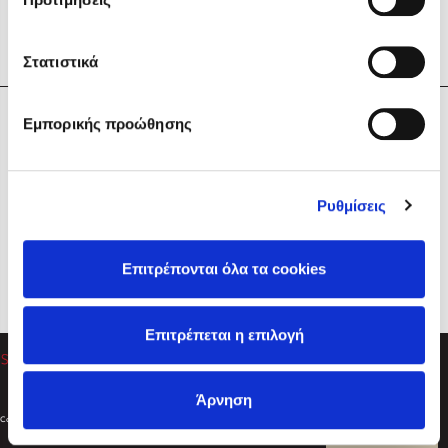
Στατιστικά
Η Εταιρεία
Εμπορικής προώθησης
Sebastian Fitzek
Υπηρεσίες
Playlist
Βοήθεια
Ρυθμίσεις
Επικοινωνία
Ακολουθήστε μας
Επιτρέπονται όλα τα cookies
Στέφανος Ξενάκης
Επιτρέπεται η επιλογή
Το λεξικό της ζωής σου
Άρνηση
Created by
Powered by
Copyright © 2026
dioptra.gr
Φίλτρα