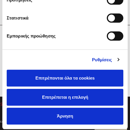
Στατιστικά
Η Εταιρεία
Εμπορικής προώθησης
Sebastian Fitzek
Υπηρεσίες
Playlist
Βοήθεια
Ρυθμίσεις
Επικοινωνία
Ακολουθήστε μας
Επιτρέπονται όλα τα cookies
Στέφανος Ξενάκης
Επιτρέπεται η επιλογή
Το λεξικό της ζωής σου
Άρνηση
Created by
Powered by
Copyright © 2026
dioptra.gr
Φίλτρα