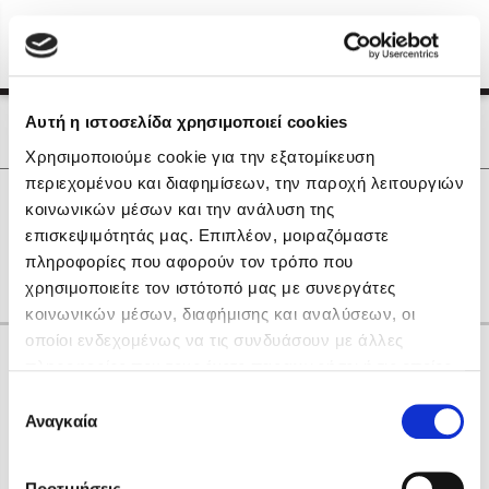
Menu
(0)
Κλείσιμο
Αρχική
|
Οι Συγγραφείς μας
Αυτή η ιστοσελίδα χρησιμοποιεί cookies
Οι Συγγραφείς μας
Χρησιμοποιούμε cookie για την εξατομίκευση
περιεχομένου και διαφημίσεων, την παροχή λειτουργιών
Δημοφιλή Βιβλία
0
Αποτελέσματα
κοινωνικών μέσων και την ανάλυση της
Lidia Branković
επισκεψιμότητάς μας. Επιπλέον, μοιραζόμαστε
A
L
O
Z
Γ
Π
Σ
Χ
Ω
πληροφορίες που αφορούν τον τρόπο που
Το ξενοδοχείο των συναισθημάτων
χρησιμοποιείτε τον ιστότοπό μας με συνεργάτες
κοινωνικών μέσων, διαφήμισης και αναλύσεων, οι
οποίοι ενδεχομένως να τις συνδυάσουν με άλλες
Κάνε δώρα στους αγαπημένους σου
πληροφορίες που τους έχετε παραχωρήσει ή τις οποίες
έχουν συλλέξει σε σχέση με την από μέρους σας χρήση
Επιλογή
των υπηρεσιών τους. Αν συνεχίσετε να χρησιμοποιείτε
Αναγκαία
Χάρης Πολίτης
συγκατάθεσης
την ιστοσελίδα μας, συναινείτε στη χρήση των cookies
Καθρέφτης
μας.
ΔΩΡΟΚΑΡΤΑ ΔΙΟΠΤΡΑ
Προτιμήσεις