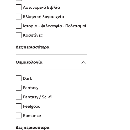
Αστυνομικά Βιβλία
Ελληνική λογοτεχνία
Δανάη Δεληγεώργη
Ιστορία - Φιλοσοφία - Πολιτισμοί
Πάνω, κάτω, μπροστά, πίσω
Κασετίνες
Λευκώματα - Έγχρωμοι οδηγοί
Δες περισσότερα
Μαγειρική
Mel Robbins
Θεματολογία
Η μέθοδος Αφήστε τους
Dark
Fantasy
Fantasy / Sci-fi
Feelgood
Romance
Upmarket
Δες περισσότερα