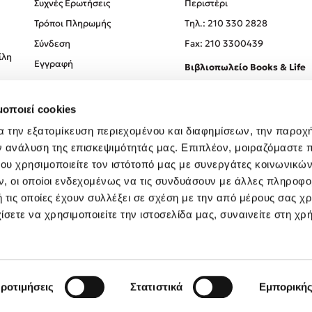
Συχνές Ερωτήσεις
Περιστέρι
Τρόποι Πληρωμής
Tηλ.: 210 330 2828
Σύνδεση
Fax: 210 3300439
ίλη
Εγγραφή
Βιβλιοπωλείο Books & Life
Σόλωνος 93-95, 106 78, Αθήν
μοποιεί cookies
Τηλ.:
210 330 0774
α την εξατομίκευση περιεχομένου και διαφημίσεων, την παροχ
ν ανάλυση της επισκεψιμότητάς μας. Επιπλέον, μοιραζόμαστε 
ου χρησιμοποιείτε τον ιστότοπό μας με συνεργάτες κοινωνικώ
, οι οποίοι ενδεχομένως να τις συνδυάσουν με άλλες πληροφο
 τις οποίες έχουν συλλέξει σε σχέση με την από μέρους σας χ
ίσετε να χρησιμοποιείτε την ιστοσελίδα μας, συναινείτε στη χρ
Created by
Powered by
Copyright © 2026
dioptra.gr
ροτιμήσεις
Στατιστικά
Εμπορική