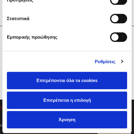
Στατιστικά
Η Εταιρεία
Εμπορικής προώθησης
Sebastian Fitzek
Υπηρεσίες
Playlist
Βοήθεια
Ρυθμίσεις
Επικοινωνία
Ακολουθήστε μας
Επιτρέπονται όλα τα cookies
Στέφανος Ξενάκης
Επιτρέπεται η επιλογή
Το λεξικό της ζωής σου
Άρνηση
Created by
Powered by
Copyright © 2026
dioptra.gr
Φίλτρα