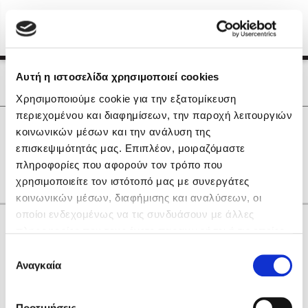
Menu
(0)
Κλείσιμο
Αρχική
|
Οι Συγγραφείς μας
Αυτή η ιστοσελίδα χρησιμοποιεί cookies
Οι Συγγραφείς μας
Χρησιμοποιούμε cookie για την εξατομίκευση
περιεχομένου και διαφημίσεων, την παροχή λειτουργιών
Δημοφιλή Βιβλία
0
Αποτελέσματα
κοινωνικών μέσων και την ανάλυση της
Lidia Branković
επισκεψιμότητάς μας. Επιπλέον, μοιραζόμαστε
A
M
S
Α
Γ
Ζ
Ρ
Χ
πληροφορίες που αφορούν τον τρόπο που
Το ξενοδοχείο των συναισθημάτων
χρησιμοποιείτε τον ιστότοπό μας με συνεργάτες
κοινωνικών μέσων, διαφήμισης και αναλύσεων, οι
οποίοι ενδεχομένως να τις συνδυάσουν με άλλες
Κάνε δώρα στους αγαπημένους σου
πληροφορίες που τους έχετε παραχωρήσει ή τις οποίες
έχουν συλλέξει σε σχέση με την από μέρους σας χρήση
Επιλογή
των υπηρεσιών τους. Αν συνεχίσετε να χρησιμοποιείτε
Αναγκαία
Χάρης Πολίτης
συγκατάθεσης
την ιστοσελίδα μας, συναινείτε στη χρήση των cookies
Καθρέφτης
μας.
ΔΩΡΟΚΑΡΤΑ ΔΙΟΠΤΡΑ
Προτιμήσεις