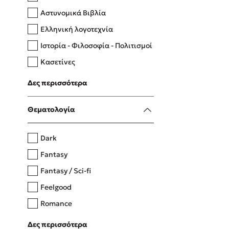
Αστυνομικά Βιβλία
Ελληνική λογοτεχνία
Δανάη Δεληγεώργη
Ιστορία - Φιλοσοφία - Πολιτισμοί
Πάνω, κάτω, μπροστά, πίσω
Κασετίνες
Λευκώματα - Έγχρωμοι οδηγοί
Δες περισσότερα
Μαγειρική
Mel Robbins
Θεματολογία
Η μέθοδος Αφήστε τους
Dark
Fantasy
Fantasy / Sci-fi
Feelgood
Romance
Upmarket
Δες περισσότερα