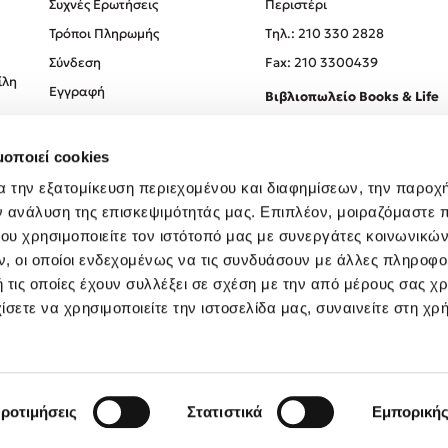
Συχνές Ερωτήσεις
Περιστέρι
Τρόποι Πληρωμής
Tηλ.: 210 330 2828
Σύνδεση
Fax: 210 3300439
ίλη
Εγγραφή
Βιβλιοπωλείο Books & Life
Σόλωνος 93-95, 106 78, Αθήν
μοποιεί cookies
Τηλ.:
210 330 0774
α την εξατομίκευση περιεχομένου και διαφημίσεων, την παροχ
ν ανάλυση της επισκεψιμότητάς μας. Επιπλέον, μοιραζόμαστε 
ου χρησιμοποιείτε τον ιστότοπό μας με συνεργάτες κοινωνικώ
, οι οποίοι ενδεχομένως να τις συνδυάσουν με άλλες πληροφο
 τις οποίες έχουν συλλέξει σε σχέση με την από μέρους σας χ
ίσετε να χρησιμοποιείτε την ιστοσελίδα μας, συναινείτε στη χρ
Created by
Powered by
Copyright © 2026
dioptra.gr
ροτιμήσεις
Στατιστικά
Εμπορική