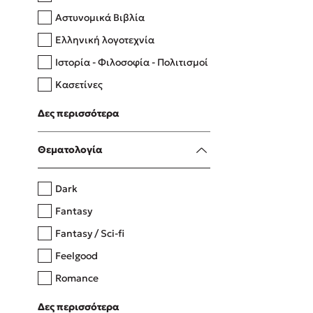
Αστυνομικά Βιβλία
Ελληνική λογοτεχνία
Δανάη Δεληγεώργη
Ιστορία - Φιλοσοφία - Πολιτισμοί
Πάνω, κάτω, μπροστά, πίσω
Κασετίνες
Λευκώματα - Έγχρωμοι οδηγοί
Δες περισσότερα
Μαγειρική
Mel Robbins
Θεματολογία
Η μέθοδος Αφήστε τους
Dark
Fantasy
Fantasy / Sci-fi
Feelgood
Romance
Upmarket
Δες περισσότερα