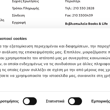
Συχνές Ερωτήσεις
Περιστέρι
Τρόποι Πληρωμής
Tηλ.: 210 330 2828
Σύνδεση
Fax: 210 3300439
ίλη
Εγγραφή
Βιβλιοπωλείο Books & Life
Σόλωνος 93-95, 106 78, Αθήν
μοποιεί cookies
Τηλ.:
210 330 0774
α την εξατομίκευση περιεχομένου και διαφημίσεων, την παροχ
ν ανάλυση της επισκεψιμότητάς μας. Επιπλέον, μοιραζόμαστε 
ου χρησιμοποιείτε τον ιστότοπό μας με συνεργάτες κοινωνικώ
, οι οποίοι ενδεχομένως να τις συνδυάσουν με άλλες πληροφο
 τις οποίες έχουν συλλέξει σε σχέση με την από μέρους σας χ
ίσετε να χρησιμοποιείτε την ιστοσελίδα μας, συναινείτε στη χρ
Created by
Powered by
Copyright © 2026
dioptra.gr
ροτιμήσεις
Στατιστικά
Εμπορική