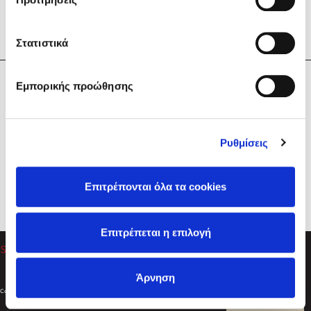
Στατιστικά
Η Εταιρεία
Εμπορικής προώθησης
Sebastian Fitzek
Υπηρεσίες
Playlist
Βοήθεια
Ρυθμίσεις
Επικοινωνία
Ακολουθήστε μας
Επιτρέπονται όλα τα cookies
Στέφανος Ξενάκης
Επιτρέπεται η επιλογή
Το λεξικό της ζωής σου
Άρνηση
Created by
Powered by
Copyright © 2026
dioptra.gr
Φίλτρα