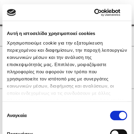
Menu
(0)
Κλείσιμο
Αρχική
|
Οι Συγγραφείς μας
Αυτή η ιστοσελίδα χρησιμοποιεί cookies
Οι Συγγραφείς μας
Χρησιμοποιούμε cookie για την εξατομίκευση
περιεχομένου και διαφημίσεων, την παροχή λειτουργιών
Δημοφιλή Βιβλία
0
Αποτελέσματα
κοινωνικών μέσων και την ανάλυση της
Lidia Branković
επισκεψιμότητάς μας. Επιπλέον, μοιραζόμαστε
A
V
Α
Γ
Η
Ρ
Χ
Ω
πληροφορίες που αφορούν τον τρόπο που
Το ξενοδοχείο των συναισθημάτων
χρησιμοποιείτε τον ιστότοπό μας με συνεργάτες
κοινωνικών μέσων, διαφήμισης και αναλύσεων, οι
οποίοι ενδεχομένως να τις συνδυάσουν με άλλες
Κάνε δώρα στους αγαπημένους σου
πληροφορίες που τους έχετε παραχωρήσει ή τις οποίες
έχουν συλλέξει σε σχέση με την από μέρους σας χρήση
Επιλογή
των υπηρεσιών τους. Αν συνεχίσετε να χρησιμοποιείτε
Αναγκαία
Χάρης Πολίτης
συγκατάθεσης
την ιστοσελίδα μας, συναινείτε στη χρήση των cookies
Καθρέφτης
μας.
ΔΩΡΟΚΑΡΤΑ ΔΙΟΠΤΡΑ
Προτιμήσεις