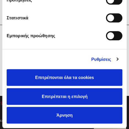
Στατιστικά
Η Εταιρεία
Εμπορικής προώθησης
Sebastian Fitzek
Υπηρεσίες
Playlist
Βοήθεια
Ρυθμίσεις
Επικοινωνία
Ακολουθήστε μας
Επιτρέπονται όλα τα cookies
Στέφανος Ξενάκης
Επιτρέπεται η επιλογή
Το λεξικό της ζωής σου
Άρνηση
Created by
Powered by
Copyright © 2026
dioptra.gr
Φίλτρα