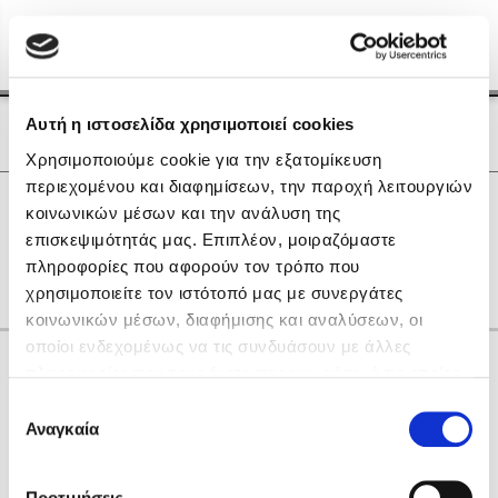
Menu
(0)
Κλείσιμο
Αρχική
|
Οι Συγγραφείς μας
Αυτή η ιστοσελίδα χρησιμοποιεί cookies
Οι Συγγραφείς μας
Χρησιμοποιούμε cookie για την εξατομίκευση
περιεχομένου και διαφημίσεων, την παροχή λειτουργιών
Δημοφιλή Βιβλία
0
Αποτελέσματα
κοινωνικών μέσων και την ανάλυση της
Lidia Branković
επισκεψιμότητάς μας. Επιπλέον, μοιραζόμαστε
B
Ν
πληροφορίες που αφορούν τον τρόπο που
Το ξενοδοχείο των συναισθημάτων
χρησιμοποιείτε τον ιστότοπό μας με συνεργάτες
κοινωνικών μέσων, διαφήμισης και αναλύσεων, οι
οποίοι ενδεχομένως να τις συνδυάσουν με άλλες
Κάνε δώρα στους αγαπημένους σου
πληροφορίες που τους έχετε παραχωρήσει ή τις οποίες
έχουν συλλέξει σε σχέση με την από μέρους σας χρήση
Επιλογή
των υπηρεσιών τους. Αν συνεχίσετε να χρησιμοποιείτε
Αναγκαία
Χάρης Πολίτης
συγκατάθεσης
την ιστοσελίδα μας, συναινείτε στη χρήση των cookies
Καθρέφτης
μας.
ΔΩΡΟΚΑΡΤΑ ΔΙΟΠΤΡΑ
Προτιμήσεις