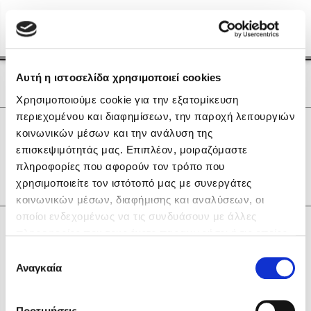
Menu
(0)
Κλείσιμο
Αρχική
|
Οι Συγγραφείς μας
Αυτή η ιστοσελίδα χρησιμοποιεί cookies
Οι Συγγραφείς μας
Χρησιμοποιούμε cookie για την εξατομίκευση
περιεχομένου και διαφημίσεων, την παροχή λειτουργιών
Δημοφιλή Βιβλία
0
Αποτελέσματα
κοινωνικών μέσων και την ανάλυση της
Lidia Branković
επισκεψιμότητάς μας. Επιπλέον, μοιραζόμαστε
B
D
Α
Γ
Η
Ρ
Χ
Ω
πληροφορίες που αφορούν τον τρόπο που
Το ξενοδοχείο των συναισθημάτων
χρησιμοποιείτε τον ιστότοπό μας με συνεργάτες
κοινωνικών μέσων, διαφήμισης και αναλύσεων, οι
οποίοι ενδεχομένως να τις συνδυάσουν με άλλες
Κάνε δώρα στους αγαπημένους σου
πληροφορίες που τους έχετε παραχωρήσει ή τις οποίες
έχουν συλλέξει σε σχέση με την από μέρους σας χρήση
Επιλογή
των υπηρεσιών τους. Αν συνεχίσετε να χρησιμοποιείτε
Αναγκαία
Χάρης Πολίτης
συγκατάθεσης
την ιστοσελίδα μας, συναινείτε στη χρήση των cookies
Καθρέφτης
μας.
ΔΩΡΟΚΑΡΤΑ ΔΙΟΠΤΡΑ
Προτιμήσεις