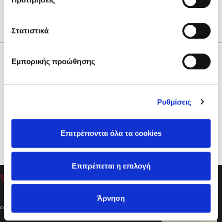
Στατιστικά
Η Εταιρεία
Εμπορικής προώθησης
Sebastian Fitzek
Υπηρεσίες
Playlist
Βοήθεια
Ρυθμίσεις
Επικοινωνία
Ακολουθήστε μας
Επιτρέπονται όλα τα cookies
Στέφανος Ξενάκης
Επιτρέπεται η επιλογή
Το λεξικό της ζωής σου
Άρνηση
Created by
Powered by
Copyright © 2026
dioptra.gr
Φίλτρα