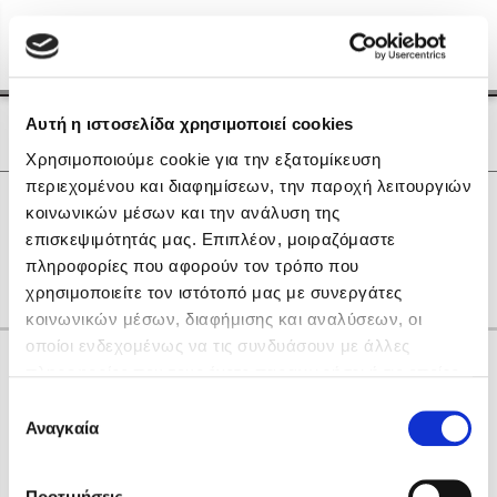
Menu
(0)
Κλείσιμο
Αρχική
|
Οι Συγγραφείς μας
Αυτή η ιστοσελίδα χρησιμοποιεί cookies
Οι Συγγραφείς μας
Χρησιμοποιούμε cookie για την εξατομίκευση
περιεχομένου και διαφημίσεων, την παροχή λειτουργιών
Δημοφιλή Βιβλία
0
Αποτελέσματα
κοινωνικών μέσων και την ανάλυση της
Lidia Branković
επισκεψιμότητάς μας. Επιπλέον, μοιραζόμαστε
B
D
J
P
other
πληροφορίες που αφορούν τον τρόπο που
Το ξενοδοχείο των συναισθημάτων
χρησιμοποιείτε τον ιστότοπό μας με συνεργάτες
κοινωνικών μέσων, διαφήμισης και αναλύσεων, οι
οποίοι ενδεχομένως να τις συνδυάσουν με άλλες
Κάνε δώρα στους αγαπημένους σου
πληροφορίες που τους έχετε παραχωρήσει ή τις οποίες
έχουν συλλέξει σε σχέση με την από μέρους σας χρήση
Επιλογή
των υπηρεσιών τους. Αν συνεχίσετε να χρησιμοποιείτε
Αναγκαία
Χάρης Πολίτης
συγκατάθεσης
την ιστοσελίδα μας, συναινείτε στη χρήση των cookies
Καθρέφτης
μας.
ΔΩΡΟΚΑΡΤΑ ΔΙΟΠΤΡΑ
Προτιμήσεις