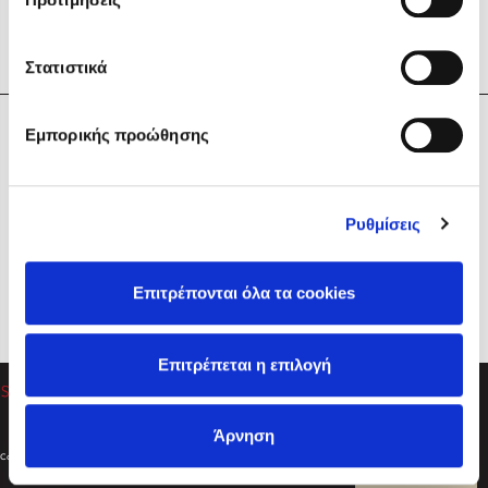
Στατιστικά
Η Εταιρεία
Εμπορικής προώθησης
Sebastian Fitzek
Υπηρεσίες
Playlist
Βοήθεια
Ρυθμίσεις
Επικοινωνία
Ακολουθήστε μας
Επιτρέπονται όλα τα cookies
Στέφανος Ξενάκης
Επιτρέπεται η επιλογή
Το λεξικό της ζωής σου
Άρνηση
Created by
Powered by
Copyright © 2026
dioptra.gr
Φίλτρα