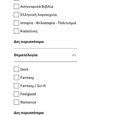
Αστυνομικά Βιβλία
Ελληνική λογοτεχνία
Δανάη Δεληγεώργη
Ιστορία - Φιλοσοφία - Πολιτισμοί
Πάνω, κάτω, μπροστά, πίσω
Κασετίνες
Λευκώματα - Έγχρωμοι οδηγοί
Δες περισσότερα
Μαγειρική
Mel Robbins
Θεματολογία
Η μέθοδος Αφήστε τους
Dark
Fantasy
Fantasy / Sci-fi
Feelgood
Romance
Upmarket
Δες περισσότερα