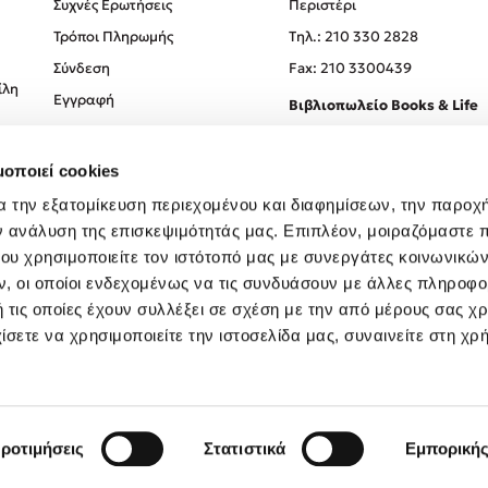
Συχνές Ερωτήσεις
Περιστέρι
Τρόποι Πληρωμής
Tηλ.: 210 330 2828
Σύνδεση
Fax: 210 3300439
ίλη
Εγγραφή
Βιβλιοπωλείο Books & Life
Σόλωνος 93-95, 106 78, Αθήν
μοποιεί cookies
Τηλ.:
210 330 0774
α την εξατομίκευση περιεχομένου και διαφημίσεων, την παροχ
ν ανάλυση της επισκεψιμότητάς μας. Επιπλέον, μοιραζόμαστε 
ου χρησιμοποιείτε τον ιστότοπό μας με συνεργάτες κοινωνικώ
, οι οποίοι ενδεχομένως να τις συνδυάσουν με άλλες πληροφο
 τις οποίες έχουν συλλέξει σε σχέση με την από μέρους σας χ
ίσετε να χρησιμοποιείτε την ιστοσελίδα μας, συναινείτε στη χρ
Created by
Powered by
Copyright © 2026
dioptra.gr
ροτιμήσεις
Στατιστικά
Εμπορική