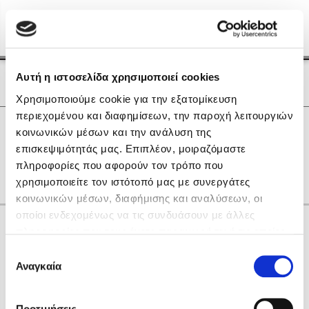
Menu
(0)
Κλείσιμο
Αρχική
|
Οι Συγγραφείς μας
Αυτή η ιστοσελίδα χρησιμοποιεί cookies
Οι Συγγραφείς μας
Χρησιμοποιούμε cookie για την εξατομίκευση
περιεχομένου και διαφημίσεων, την παροχή λειτουργιών
Δημοφιλή Βιβλία
0
Αποτελέσματα
κοινωνικών μέσων και την ανάλυση της
Lidia Branković
επισκεψιμότητάς μας. Επιπλέον, μοιραζόμαστε
B
D
J
P
Γ
other
πληροφορίες που αφορούν τον τρόπο που
Το ξενοδοχείο των συναισθημάτων
χρησιμοποιείτε τον ιστότοπό μας με συνεργάτες
κοινωνικών μέσων, διαφήμισης και αναλύσεων, οι
οποίοι ενδεχομένως να τις συνδυάσουν με άλλες
Κάνε δώρα στους αγαπημένους σου
πληροφορίες που τους έχετε παραχωρήσει ή τις οποίες
έχουν συλλέξει σε σχέση με την από μέρους σας χρήση
Επιλογή
των υπηρεσιών τους. Αν συνεχίσετε να χρησιμοποιείτε
Αναγκαία
Χάρης Πολίτης
συγκατάθεσης
την ιστοσελίδα μας, συναινείτε στη χρήση των cookies
Καθρέφτης
μας.
ΔΩΡΟΚΑΡΤΑ ΔΙΟΠΤΡΑ
Προτιμήσεις