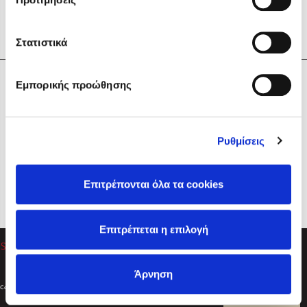
Στατιστικά
Η Εταιρεία
Εμπορικής προώθησης
Sebastian Fitzek
Υπηρεσίες
Playlist
Βοήθεια
Ρυθμίσεις
Επικοινωνία
Ακολουθήστε μας
Επιτρέπονται όλα τα cookies
Στέφανος Ξενάκης
Επιτρέπεται η επιλογή
Το λεξικό της ζωής σου
Άρνηση
Created by
Powered by
Copyright © 2026
dioptra.gr
Φίλτρα