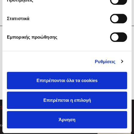
Στατιστικά
Η Εταιρεία
Εμπορικής προώθησης
Sebastian Fitzek
Υπηρεσίες
Playlist
Βοήθεια
Ρυθμίσεις
Επικοινωνία
Ακολουθήστε μας
Επιτρέπονται όλα τα cookies
Στέφανος Ξενάκης
Επιτρέπεται η επιλογή
Το λεξικό της ζωής σου
Άρνηση
Created by
Powered by
Copyright © 2026
dioptra.gr
Φίλτρα