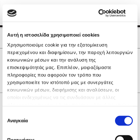
Menu
(0)
Κλείσιμο
Αρχική
|
Οι Συγγραφείς μας
Αυτή η ιστοσελίδα χρησιμοποιεί cookies
Οι Συγγραφείς μας
Χρησιμοποιούμε cookie για την εξατομίκευση
περιεχομένου και διαφημίσεων, την παροχή λειτουργιών
Δημοφιλή Βιβλία
0
Αποτελέσματα
κοινωνικών μέσων και την ανάλυση της
Lidia Branković
επισκεψιμότητάς μας. Επιπλέον, μοιραζόμαστε
B
F
Β
Γ
Η
Λ
Ν
Χ
πληροφορίες που αφορούν τον τρόπο που
Το ξενοδοχείο των συναισθημάτων
χρησιμοποιείτε τον ιστότοπό μας με συνεργάτες
κοινωνικών μέσων, διαφήμισης και αναλύσεων, οι
οποίοι ενδεχομένως να τις συνδυάσουν με άλλες
Κάνε δώρα στους αγαπημένους σου
πληροφορίες που τους έχετε παραχωρήσει ή τις οποίες
έχουν συλλέξει σε σχέση με την από μέρους σας χρήση
Επιλογή
των υπηρεσιών τους. Αν συνεχίσετε να χρησιμοποιείτε
Αναγκαία
Χάρης Πολίτης
συγκατάθεσης
την ιστοσελίδα μας, συναινείτε στη χρήση των cookies
Καθρέφτης
μας.
ΔΩΡΟΚΑΡΤΑ ΔΙΟΠΤΡΑ
Προτιμήσεις