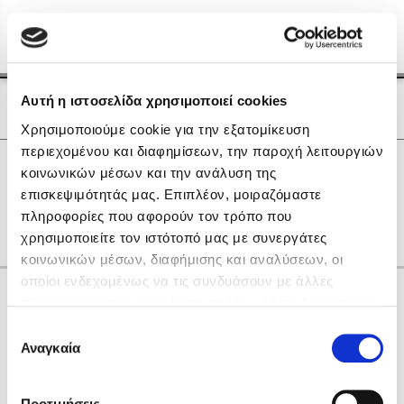
Menu
(0)
Κλείσιμο
Αρχική
|
Οι Συγγραφείς μας
Αυτή η ιστοσελίδα χρησιμοποιεί cookies
Οι Συγγραφείς μας
Χρησιμοποιούμε cookie για την εξατομίκευση
περιεχομένου και διαφημίσεων, την παροχή λειτουργιών
Δημοφιλή Βιβλία
0
Αποτελέσματα
κοινωνικών μέσων και την ανάλυση της
Lidia Branković
επισκεψιμότητάς μας. Επιπλέον, μοιραζόμαστε
B
J
K
S
Γ
Ι
Κ
Ρ
Χ
πληροφορίες που αφορούν τον τρόπο που
Το ξενοδοχείο των συναισθημάτων
χρησιμοποιείτε τον ιστότοπό μας με συνεργάτες
κοινωνικών μέσων, διαφήμισης και αναλύσεων, οι
οποίοι ενδεχομένως να τις συνδυάσουν με άλλες
Κάνε δώρα στους αγαπημένους σου
πληροφορίες που τους έχετε παραχωρήσει ή τις οποίες
έχουν συλλέξει σε σχέση με την από μέρους σας χρήση
Επιλογή
των υπηρεσιών τους. Αν συνεχίσετε να χρησιμοποιείτε
Αναγκαία
Χάρης Πολίτης
συγκατάθεσης
την ιστοσελίδα μας, συναινείτε στη χρήση των cookies
Καθρέφτης
μας.
ΔΩΡΟΚΑΡΤΑ ΔΙΟΠΤΡΑ
Προτιμήσεις