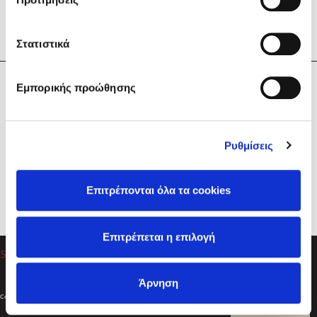
Στατιστικά
Η Εταιρεία
Εμπορικής προώθησης
Sebastian Fitzek
Υπηρεσίες
Playlist
Βοήθεια
Ρυθμίσεις
Επικοινωνία
Ακολουθήστε μας
Επιτρέπονται όλα τα cookies
Στέφανος Ξενάκης
Επιτρέπεται η επιλογή
Το λεξικό της ζωής σου
Άρνηση
Created by
Powered by
Copyright © 2026
dioptra.gr
Φίλτρα