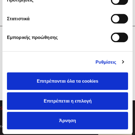
Στατιστικά
Η Εταιρεία
Εμπορικής προώθησης
Sebastian Fitzek
Υπηρεσίες
Playlist
Βοήθεια
Ρυθμίσεις
Επικοινωνία
Ακολουθήστε μας
Επιτρέπονται όλα τα cookies
Στέφανος Ξενάκης
Επιτρέπεται η επιλογή
Το λεξικό της ζωής σου
Άρνηση
Created by
Powered by
Copyright © 2026
dioptra.gr
Φίλτρα