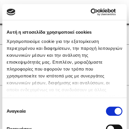
Menu
(0)
Κλείσιμο
Αρχική
|
Οι Συγγραφείς μας
Αυτή η ιστοσελίδα χρησιμοποιεί cookies
Οι Συγγραφείς μας
Χρησιμοποιούμε cookie για την εξατομίκευση
περιεχομένου και διαφημίσεων, την παροχή λειτουργιών
Δημοφιλή Βιβλία
0
Αποτελέσματα
κοινωνικών μέσων και την ανάλυση της
Lidia Branković
επισκεψιμότητάς μας. Επιπλέον, μοιραζόμαστε
B
J
S
Γ
Ι
Κ
Λ
Ρ
Χ
πληροφορίες που αφορούν τον τρόπο που
Το ξενοδοχείο των συναισθημάτων
χρησιμοποιείτε τον ιστότοπό μας με συνεργάτες
κοινωνικών μέσων, διαφήμισης και αναλύσεων, οι
οποίοι ενδεχομένως να τις συνδυάσουν με άλλες
Κάνε δώρα στους αγαπημένους σου
πληροφορίες που τους έχετε παραχωρήσει ή τις οποίες
έχουν συλλέξει σε σχέση με την από μέρους σας χρήση
Επιλογή
των υπηρεσιών τους. Αν συνεχίσετε να χρησιμοποιείτε
Αναγκαία
Χάρης Πολίτης
συγκατάθεσης
την ιστοσελίδα μας, συναινείτε στη χρήση των cookies
Καθρέφτης
μας.
ΔΩΡΟΚΑΡΤΑ ΔΙΟΠΤΡΑ
Προτιμήσεις