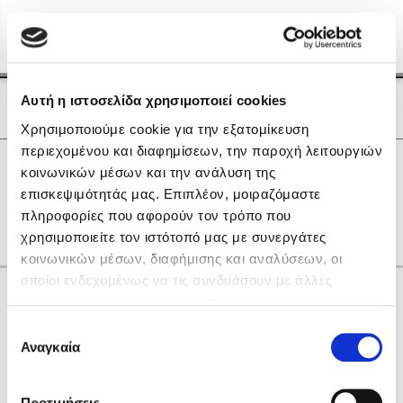
Menu
(0)
Κλείσιμο
Αρχική
|
Οι Συγγραφείς μας
Αυτή η ιστοσελίδα χρησιμοποιεί cookies
Οι Συγγραφείς μας
Χρησιμοποιούμε cookie για την εξατομίκευση
περιεχομένου και διαφημίσεων, την παροχή λειτουργιών
Δημοφιλή Βιβλία
0
Αποτελέσματα
κοινωνικών μέσων και την ανάλυση της
Lidia Branković
επισκεψιμότητάς μας. Επιπλέον, μοιραζόμαστε
B
J
S
Γ
Ι
Κ
Χ
πληροφορίες που αφορούν τον τρόπο που
Το ξενοδοχείο των συναισθημάτων
χρησιμοποιείτε τον ιστότοπό μας με συνεργάτες
κοινωνικών μέσων, διαφήμισης και αναλύσεων, οι
οποίοι ενδεχομένως να τις συνδυάσουν με άλλες
Κάνε δώρα στους αγαπημένους σου
πληροφορίες που τους έχετε παραχωρήσει ή τις οποίες
έχουν συλλέξει σε σχέση με την από μέρους σας χρήση
Επιλογή
των υπηρεσιών τους. Αν συνεχίσετε να χρησιμοποιείτε
Αναγκαία
Χάρης Πολίτης
συγκατάθεσης
την ιστοσελίδα μας, συναινείτε στη χρήση των cookies
Καθρέφτης
μας.
ΔΩΡΟΚΑΡΤΑ ΔΙΟΠΤΡΑ
Προτιμήσεις