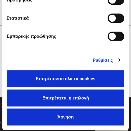
Στατιστικά
Η Εταιρεία
Εμπορικής προώθησης
Sebastian Fitzek
Υπηρεσίες
Playlist
Βοήθεια
Ρυθμίσεις
Επικοινωνία
Ακολουθήστε μας
Επιτρέπονται όλα τα cookies
Στέφανος Ξενάκης
Επιτρέπεται η επιλογή
Το λεξικό της ζωής σου
Άρνηση
Created by
Powered by
Copyright © 2026
dioptra.gr
Φίλτρα