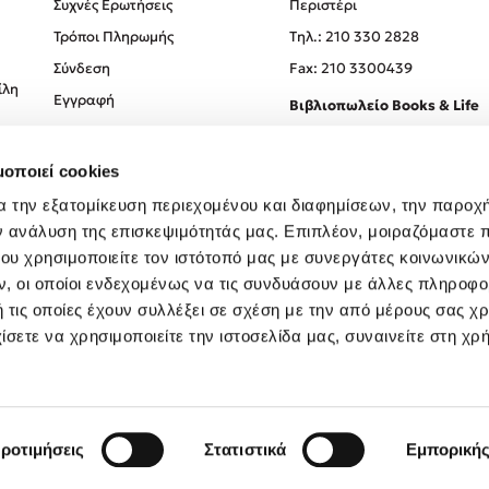
Συχνές Ερωτήσεις
Περιστέρι
Τρόποι Πληρωμής
Tηλ.: 210 330 2828
Σύνδεση
Fax: 210 3300439
ίλη
Εγγραφή
Βιβλιοπωλείο Books & Life
Σόλωνος 93-95, 106 78, Αθήν
μοποιεί cookies
Τηλ.:
210 330 0774
α την εξατομίκευση περιεχομένου και διαφημίσεων, την παροχ
ν ανάλυση της επισκεψιμότητάς μας. Επιπλέον, μοιραζόμαστε 
ου χρησιμοποιείτε τον ιστότοπό μας με συνεργάτες κοινωνικώ
, οι οποίοι ενδεχομένως να τις συνδυάσουν με άλλες πληροφο
 τις οποίες έχουν συλλέξει σε σχέση με την από μέρους σας χ
ίσετε να χρησιμοποιείτε την ιστοσελίδα μας, συναινείτε στη χρ
Created by
Powered by
Copyright © 2026
dioptra.gr
ροτιμήσεις
Στατιστικά
Εμπορική