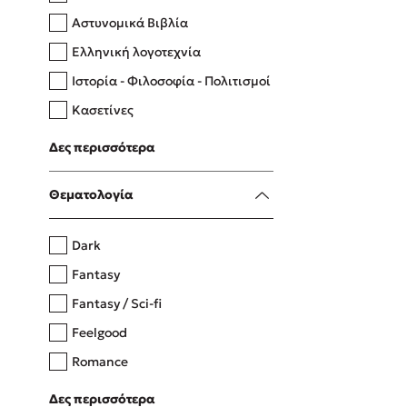
Αστυνομικά Βιβλία
Ελληνική λογοτεχνία
Δανάη Δεληγεώργη
Ιστορία - Φιλοσοφία - Πολιτισμοί
Πάνω, κάτω, μπροστά, πίσω
Κασετίνες
Λευκώματα - Έγχρωμοι οδηγοί
Δες περισσότερα
Μαγειρική
Mel Robbins
Θεματολογία
Η μέθοδος Αφήστε τους
Dark
Fantasy
Fantasy / Sci-fi
Feelgood
Romance
Upmarket
Δες περισσότερα