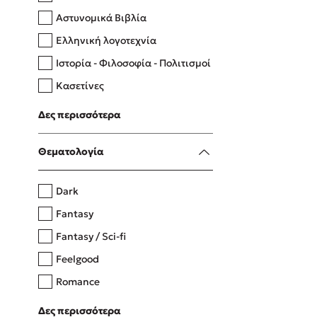
Αστυνομικά Βιβλία
Ελληνική λογοτεχνία
Δανάη Δεληγεώργη
Ιστορία - Φιλοσοφία - Πολιτισμοί
Πάνω, κάτω, μπροστά, πίσω
Κασετίνες
Λευκώματα - Έγχρωμοι οδηγοί
Δες περισσότερα
Μαγειρική
Mel Robbins
Θεματολογία
Η μέθοδος Αφήστε τους
Dark
Fantasy
Fantasy / Sci-fi
Feelgood
Romance
Upmarket
Δες περισσότερα