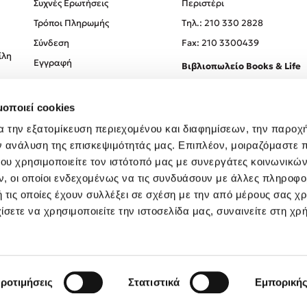
Συχνές Ερωτήσεις
Περιστέρι
Τρόποι Πληρωμής
Tηλ.: 210 330 2828
Σύνδεση
Fax: 210 3300439
ίλη
Εγγραφή
Βιβλιοπωλείο Books & Life
Σόλωνος 93-95, 106 78, Αθήν
μοποιεί cookies
Τηλ.:
210 330 0774
α την εξατομίκευση περιεχομένου και διαφημίσεων, την παροχ
ν ανάλυση της επισκεψιμότητάς μας. Επιπλέον, μοιραζόμαστε 
ου χρησιμοποιείτε τον ιστότοπό μας με συνεργάτες κοινωνικώ
, οι οποίοι ενδεχομένως να τις συνδυάσουν με άλλες πληροφο
 τις οποίες έχουν συλλέξει σε σχέση με την από μέρους σας χ
ίσετε να χρησιμοποιείτε την ιστοσελίδα μας, συναινείτε στη χρ
Created by
Powered by
Copyright © 2026
dioptra.gr
ροτιμήσεις
Στατιστικά
Εμπορική