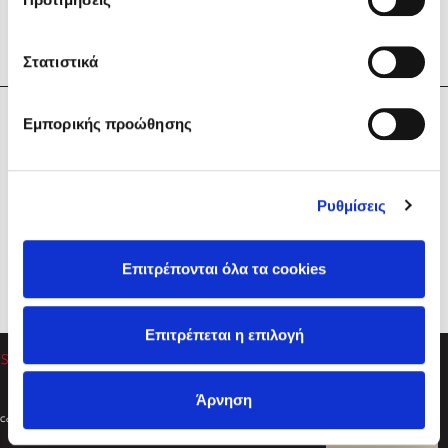
Στατιστικά
Η Εταιρεία
Εμπορικής προώθησης
Sebastian Fitzek
Υπηρεσίες
Playlist
Βοήθεια
Ρυθμίσεις
Επικοινωνία
Ακολουθήστε μας
Επιτρέπονται όλα τα cookies
Στέφανος Ξενάκης
Επιτρέπεται η επιλογή
Το λεξικό της ζωής σου
Άρνηση
Created by
Powered by
Copyright © 2026
dioptra.gr
Φίλτρα