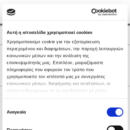
Menu
(0)
Κλείσιμο
Αρχική
|
Οι Συγγραφείς μας
Αυτή η ιστοσελίδα χρησιμοποιεί cookies
Οι Συγγραφείς μας
Χρησιμοποιούμε cookie για την εξατομίκευση
περιεχομένου και διαφημίσεων, την παροχή λειτουργιών
Δημοφιλή Βιβλία
0
Αποτελέσματα
κοινωνικών μέσων και την ανάλυση της
Lidia Branković
επισκεψιμότητάς μας. Επιπλέον, μοιραζόμαστε
B
R
X
Γ
Ι
Μ
Ρ
Χ
Ω
πληροφορίες που αφορούν τον τρόπο που
Το ξενοδοχείο των συναισθημάτων
χρησιμοποιείτε τον ιστότοπό μας με συνεργάτες
κοινωνικών μέσων, διαφήμισης και αναλύσεων, οι
οποίοι ενδεχομένως να τις συνδυάσουν με άλλες
Κάνε δώρα στους αγαπημένους σου
πληροφορίες που τους έχετε παραχωρήσει ή τις οποίες
έχουν συλλέξει σε σχέση με την από μέρους σας χρήση
Επιλογή
των υπηρεσιών τους. Αν συνεχίσετε να χρησιμοποιείτε
Αναγκαία
Χάρης Πολίτης
συγκατάθεσης
την ιστοσελίδα μας, συναινείτε στη χρήση των cookies
Καθρέφτης
μας.
ΔΩΡΟΚΑΡΤΑ ΔΙΟΠΤΡΑ
Προτιμήσεις