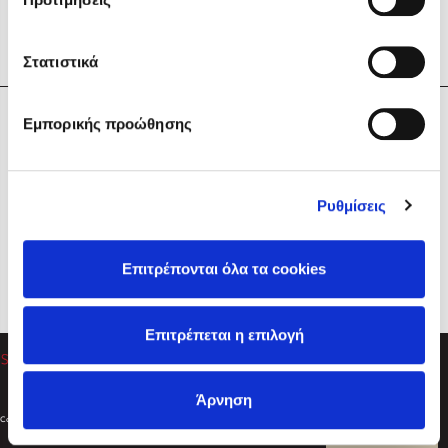
Στατιστικά
Η Εταιρεία
Εμπορικής προώθησης
Sebastian Fitzek
Υπηρεσίες
Playlist
Βοήθεια
Ρυθμίσεις
Επικοινωνία
Ακολουθήστε μας
Επιτρέπονται όλα τα cookies
Στέφανος Ξενάκης
Επιτρέπεται η επιλογή
Το λεξικό της ζωής σου
Άρνηση
Created by
Powered by
Copyright © 2026
dioptra.gr
Φίλτρα