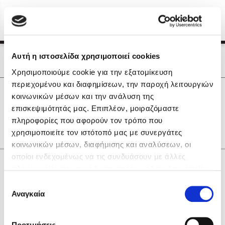
Menu
(0)
Κλείσιμο
Αρχική
|
Οι Συγγραφείς μας
Αυτή η ιστοσελίδα χρησιμοποιεί cookies
Οι Συγγραφείς μας
Χρησιμοποιούμε cookie για την εξατομίκευση
περιεχομένου και διαφημίσεων, την παροχή λειτουργιών
Δημοφιλή Βιβλία
0
Αποτελέσματα
κοινωνικών μέσων και την ανάλυση της
Lidia Branković
επισκεψιμότητάς μας. Επιπλέον, μοιραζόμαστε
B
R
X
Γ
Ι
Ρ
Χ
Ψ
Ω
πληροφορίες που αφορούν τον τρόπο που
Το ξενοδοχείο των συναισθημάτων
χρησιμοποιείτε τον ιστότοπό μας με συνεργάτες
κοινωνικών μέσων, διαφήμισης και αναλύσεων, οι
οποίοι ενδεχομένως να τις συνδυάσουν με άλλες
Κάνε δώρα στους αγαπημένους σου
πληροφορίες που τους έχετε παραχωρήσει ή τις οποίες
έχουν συλλέξει σε σχέση με την από μέρους σας χρήση
Επιλογή
των υπηρεσιών τους. Αν συνεχίσετε να χρησιμοποιείτε
Αναγκαία
Χάρης Πολίτης
συγκατάθεσης
την ιστοσελίδα μας, συναινείτε στη χρήση των cookies
Καθρέφτης
μας.
ΔΩΡΟΚΑΡΤΑ ΔΙΟΠΤΡΑ
Προτιμήσεις