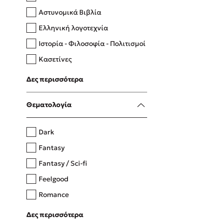
Αστυνομικά Βιβλία
Ελληνική λογοτεχνία
Δανάη Δεληγεώργη
Ιστορία - Φιλοσοφία - Πολιτισμοί
Πάνω, κάτω, μπροστά, πίσω
Κασετίνες
Λευκώματα - Έγχρωμοι οδηγοί
Δες περισσότερα
Μαγειρική
Mel Robbins
Θεματολογία
Η μέθοδος Αφήστε τους
Dark
Fantasy
Fantasy / Sci-fi
Feelgood
Romance
Upmarket
Δες περισσότερα