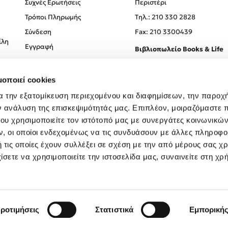
Συχνές Ερωτήσεις
Περιστέρι
Τρόποι Πληρωμής
Tηλ.: 210 330 2828
Σύνδεση
Fax: 210 3300439
ίλη
Εγγραφή
Βιβλιοπωλείο Books & Life
Σόλωνος 93-95, 106 78, Αθήν
μοποιεί cookies
Τηλ.:
210 330 0774
α την εξατομίκευση περιεχομένου και διαφημίσεων, την παροχ
ν ανάλυση της επισκεψιμότητάς μας. Επιπλέον, μοιραζόμαστε 
ου χρησιμοποιείτε τον ιστότοπό μας με συνεργάτες κοινωνικώ
, οι οποίοι ενδεχομένως να τις συνδυάσουν με άλλες πληροφο
 τις οποίες έχουν συλλέξει σε σχέση με την από μέρους σας χ
ίσετε να χρησιμοποιείτε την ιστοσελίδα μας, συναινείτε στη χρ
Created by
Powered by
Copyright © 2026
dioptra.gr
ροτιμήσεις
Στατιστικά
Εμπορική