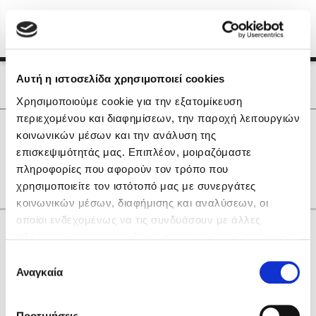
Menu
(0)
Κλείσιμο
Αρχική
|
Οι Συγγραφείς μας
Αυτή η ιστοσελίδα χρησιμοποιεί cookies
Οι Συγγραφείς μας
Χρησιμοποιούμε cookie για την εξατομίκευση
περιεχομένου και διαφημίσεων, την παροχή λειτουργιών
Δημοφιλή Βιβλία
0
Αποτελέσματα
κοινωνικών μέσων και την ανάλυση της
Lidia Branković
επισκεψιμότητάς μας. Επιπλέον, μοιραζόμαστε
C
F
S
Α
Γ
Η
Ν
Ρ
Ω
πληροφορίες που αφορούν τον τρόπο που
Το ξενοδοχείο των συναισθημάτων
χρησιμοποιείτε τον ιστότοπό μας με συνεργάτες
κοινωνικών μέσων, διαφήμισης και αναλύσεων, οι
οποίοι ενδεχομένως να τις συνδυάσουν με άλλες
Κάνε δώρα στους αγαπημένους σου
πληροφορίες που τους έχετε παραχωρήσει ή τις οποίες
έχουν συλλέξει σε σχέση με την από μέρους σας χρήση
Επιλογή
των υπηρεσιών τους. Αν συνεχίσετε να χρησιμοποιείτε
Αναγκαία
Χάρης Πολίτης
συγκατάθεσης
την ιστοσελίδα μας, συναινείτε στη χρήση των cookies
Καθρέφτης
μας.
ΔΩΡΟΚΑΡΤΑ ΔΙΟΠΤΡΑ
Προτιμήσεις