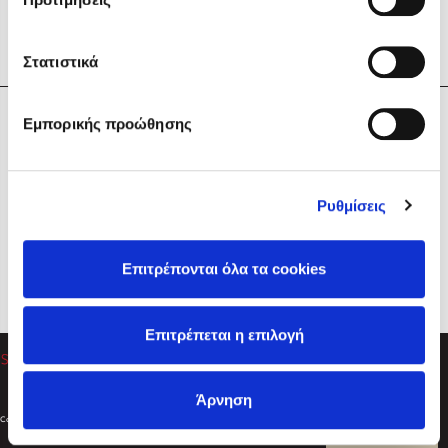
Στατιστικά
Η Εταιρεία
Εμπορικής προώθησης
Sebastian Fitzek
Υπηρεσίες
Playlist
Βοήθεια
Ρυθμίσεις
Επικοινωνία
Ακολουθήστε μας
Επιτρέπονται όλα τα cookies
Στέφανος Ξενάκης
Επιτρέπεται η επιλογή
Το λεξικό της ζωής σου
Άρνηση
Created by
Powered by
Copyright © 2026
dioptra.gr
Φίλτρα