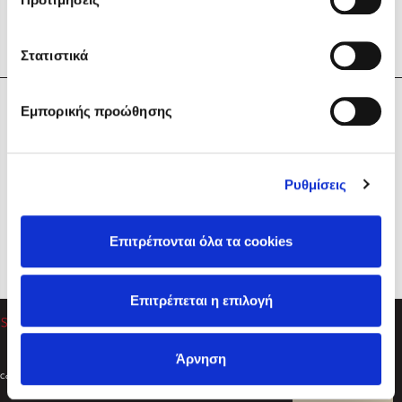
Στατιστικά
Η Εταιρεία
Εμπορικής προώθησης
Sebastian Fitzek
Υπηρεσίες
Playlist
Βοήθεια
Ρυθμίσεις
Επικοινωνία
Ακολουθήστε μας
Επιτρέπονται όλα τα cookies
Στέφανος Ξενάκης
Επιτρέπεται η επιλογή
Το λεξικό της ζωής σου
Άρνηση
Created by
Powered by
Copyright © 2026
dioptra.gr
Φίλτρα