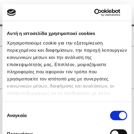
Menu
(0)
Κλείσιμο
Αρχική
|
Οι Συγγραφείς μας
Αυτή η ιστοσελίδα χρησιμοποιεί cookies
Οι Συγγραφείς μας
Χρησιμοποιούμε cookie για την εξατομίκευση
περιεχομένου και διαφημίσεων, την παροχή λειτουργιών
Δημοφιλή Βιβλία
0
Αποτελέσματα
κοινωνικών μέσων και την ανάλυση της
Lidia Branković
επισκεψιμότητάς μας. Επιπλέον, μοιραζόμαστε
C
M
S
Α
Γ
Ζ
Ρ
Φ
Χ
πληροφορίες που αφορούν τον τρόπο που
Το ξενοδοχείο των συναισθημάτων
χρησιμοποιείτε τον ιστότοπό μας με συνεργάτες
κοινωνικών μέσων, διαφήμισης και αναλύσεων, οι
οποίοι ενδεχομένως να τις συνδυάσουν με άλλες
Κάνε δώρα στους αγαπημένους σου
πληροφορίες που τους έχετε παραχωρήσει ή τις οποίες
έχουν συλλέξει σε σχέση με την από μέρους σας χρήση
Επιλογή
των υπηρεσιών τους. Αν συνεχίσετε να χρησιμοποιείτε
Αναγκαία
Χάρης Πολίτης
συγκατάθεσης
την ιστοσελίδα μας, συναινείτε στη χρήση των cookies
Καθρέφτης
μας.
ΔΩΡΟΚΑΡΤΑ ΔΙΟΠΤΡΑ
Προτιμήσεις