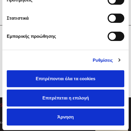
Στατιστικά
Η Εταιρεία
Εμπορικής προώθησης
Sebastian Fitzek
Υπηρεσίες
Playlist
Βοήθεια
Ρυθμίσεις
Επικοινωνία
Ακολουθήστε μας
Επιτρέπονται όλα τα cookies
Στέφανος Ξενάκης
Επιτρέπεται η επιλογή
Το λεξικό της ζωής σου
Άρνηση
Created by
Powered by
Copyright © 2026
dioptra.gr
Φίλτρα