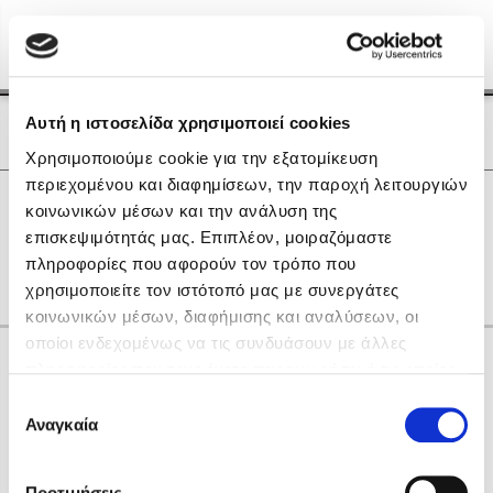
Menu
(0)
Κλείσιμο
Αρχική
|
Οι Συγγραφείς μας
Αυτή η ιστοσελίδα χρησιμοποιεί cookies
Οι Συγγραφείς μας
Χρησιμοποιούμε cookie για την εξατομίκευση
περιεχομένου και διαφημίσεων, την παροχή λειτουργιών
Δημοφιλή Βιβλία
0
Αποτελέσματα
κοινωνικών μέσων και την ανάλυση της
Lidia Branković
επισκεψιμότητάς μας. Επιπλέον, μοιραζόμαστε
D
Α
Β
Γ
Η
Ν
Ο
Ρ
Χ
πληροφορίες που αφορούν τον τρόπο που
Το ξενοδοχείο των συναισθημάτων
χρησιμοποιείτε τον ιστότοπό μας με συνεργάτες
κοινωνικών μέσων, διαφήμισης και αναλύσεων, οι
οποίοι ενδεχομένως να τις συνδυάσουν με άλλες
Κάνε δώρα στους αγαπημένους σου
πληροφορίες που τους έχετε παραχωρήσει ή τις οποίες
έχουν συλλέξει σε σχέση με την από μέρους σας χρήση
Επιλογή
των υπηρεσιών τους. Αν συνεχίσετε να χρησιμοποιείτε
Αναγκαία
Χάρης Πολίτης
συγκατάθεσης
την ιστοσελίδα μας, συναινείτε στη χρήση των cookies
Καθρέφτης
μας.
ΔΩΡΟΚΑΡΤΑ ΔΙΟΠΤΡΑ
Προτιμήσεις