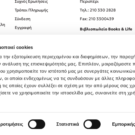
Συχνές Ερωτήσεις
Περιστέρι
Τρόποι Πληρωμής
Tηλ.: 210 330 2828
Σύνδεση
Fax: 210 3300439
ίλη
Εγγραφή
Βιβλιοπωλείο Books & Life
Σόλωνος 93-95, 106 78, Αθήν
μοποιεί cookies
Τηλ.:
210 330 0774
α την εξατομίκευση περιεχομένου και διαφημίσεων, την παροχ
ν ανάλυση της επισκεψιμότητάς μας. Επιπλέον, μοιραζόμαστε 
ου χρησιμοποιείτε τον ιστότοπό μας με συνεργάτες κοινωνικώ
, οι οποίοι ενδεχομένως να τις συνδυάσουν με άλλες πληροφο
 τις οποίες έχουν συλλέξει σε σχέση με την από μέρους σας χ
ίσετε να χρησιμοποιείτε την ιστοσελίδα μας, συναινείτε στη χρ
Created by
Powered by
Copyright © 2026
dioptra.gr
ροτιμήσεις
Στατιστικά
Εμπορική