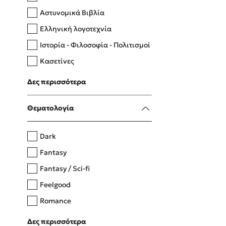
Αστυνομικά Βιβλία
Ελληνική λογοτεχνία
Δανάη Δεληγεώργη
Ιστορία - Φιλοσοφία - Πολιτισμοί
Πάνω, κάτω, μπροστά, πίσω
Κασετίνες
Λευκώματα - Έγχρωμοι οδηγοί
Δες περισσότερα
Μαγειρική
Mel Robbins
Θεματολογία
Η μέθοδος Αφήστε τους
Dark
Fantasy
Fantasy / Sci-fi
Feelgood
Romance
Upmarket
Δες περισσότερα