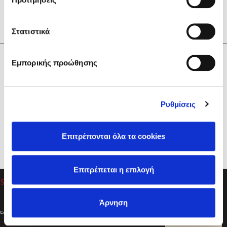
Στατιστικά
Η Εταιρεία
Εμπορικής προώθησης
Sebastian Fitzek
Υπηρεσίες
Playlist
Βοήθεια
Ρυθμίσεις
Επικοινωνία
Ακολουθήστε μας
Επιτρέπονται όλα τα cookies
Στέφανος Ξενάκης
Επιτρέπεται η επιλογή
Το λεξικό της ζωής σου
Άρνηση
Created by
Powered by
Copyright © 2026
dioptra.gr
Φίλτρα