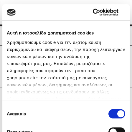
Menu
(0)
Κλείσιμο
Αρχική
|
Οι Συγγραφείς μας
Αυτή η ιστοσελίδα χρησιμοποιεί cookies
Οι Συγγραφείς μας
Χρησιμοποιούμε cookie για την εξατομίκευση
περιεχομένου και διαφημίσεων, την παροχή λειτουργιών
Δημοφιλή Βιβλία
0
Αποτελέσματα
κοινωνικών μέσων και την ανάλυση της
Lidia Branković
επισκεψιμότητάς μας. Επιπλέον, μοιραζόμαστε
D
Α
Β
Γ
Ν
Ο
Ρ
πληροφορίες που αφορούν τον τρόπο που
Το ξενοδοχείο των συναισθημάτων
χρησιμοποιείτε τον ιστότοπό μας με συνεργάτες
κοινωνικών μέσων, διαφήμισης και αναλύσεων, οι
οποίοι ενδεχομένως να τις συνδυάσουν με άλλες
Κάνε δώρα στους αγαπημένους σου
πληροφορίες που τους έχετε παραχωρήσει ή τις οποίες
έχουν συλλέξει σε σχέση με την από μέρους σας χρήση
Επιλογή
των υπηρεσιών τους. Αν συνεχίσετε να χρησιμοποιείτε
Αναγκαία
Χάρης Πολίτης
συγκατάθεσης
την ιστοσελίδα μας, συναινείτε στη χρήση των cookies
Καθρέφτης
μας.
ΔΩΡΟΚΑΡΤΑ ΔΙΟΠΤΡΑ
Προτιμήσεις