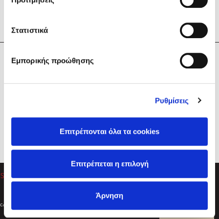
Στατιστικά
Η Εταιρεία
Εμπορικής προώθησης
Sebastian Fitzek
Υπηρεσίες
Playlist
Βοήθεια
Ρυθμίσεις
Επικοινωνία
Ακολουθήστε μας
Επιτρέπονται όλα τα cookies
Στέφανος Ξενάκης
Επιτρέπεται η επιλογή
Το λεξικό της ζωής σου
Άρνηση
Created by
Powered by
Copyright © 2026
dioptra.gr
Φίλτρα