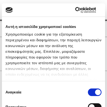
Menu
(0)
Κλείσιμο
Αρχική
|
Οι Συγγραφείς μας
Αυτή η ιστοσελίδα χρησιμοποιεί cookies
Οι Συγγραφείς μας
Χρησιμοποιούμε cookie για την εξατομίκευση
περιεχομένου και διαφημίσεων, την παροχή λειτουργιών
Δημοφιλή Βιβλία
0
Αποτελέσματα
κοινωνικών μέσων και την ανάλυση της
Lidia Branković
επισκεψιμότητάς μας. Επιπλέον, μοιραζόμαστε
D
Γ
Ρ
Χ
πληροφορίες που αφορούν τον τρόπο που
Το ξενοδοχείο των συναισθημάτων
χρησιμοποιείτε τον ιστότοπό μας με συνεργάτες
κοινωνικών μέσων, διαφήμισης και αναλύσεων, οι
οποίοι ενδεχομένως να τις συνδυάσουν με άλλες
Κάνε δώρα στους αγαπημένους σου
πληροφορίες που τους έχετε παραχωρήσει ή τις οποίες
έχουν συλλέξει σε σχέση με την από μέρους σας χρήση
Επιλογή
των υπηρεσιών τους. Αν συνεχίσετε να χρησιμοποιείτε
Αναγκαία
Χάρης Πολίτης
συγκατάθεσης
την ιστοσελίδα μας, συναινείτε στη χρήση των cookies
Καθρέφτης
μας.
ΔΩΡΟΚΑΡΤΑ ΔΙΟΠΤΡΑ
Προτιμήσεις