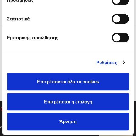
Στατιστικά
Η Εταιρεία
Εμπορικής προώθησης
Sebastian Fitzek
Υπηρεσίες
Playlist
Βοήθεια
Ρυθμίσεις
Επικοινωνία
Ακολουθήστε μας
Επιτρέπονται όλα τα cookies
Στέφανος Ξενάκης
Επιτρέπεται η επιλογή
Το λεξικό της ζωής σου
Άρνηση
Created by
Powered by
Copyright © 2026
dioptra.gr
Φίλτρα