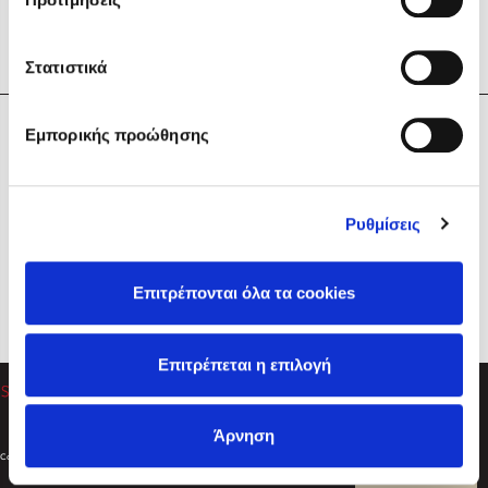
Στατιστικά
Η Εταιρεία
Εμπορικής προώθησης
Sebastian Fitzek
Υπηρεσίες
Playlist
Βοήθεια
Ρυθμίσεις
Επικοινωνία
Ακολουθήστε μας
Επιτρέπονται όλα τα cookies
Στέφανος Ξενάκης
Επιτρέπεται η επιλογή
Το λεξικό της ζωής σου
Άρνηση
Created by
Powered by
Copyright © 2026
dioptra.gr
Φίλτρα