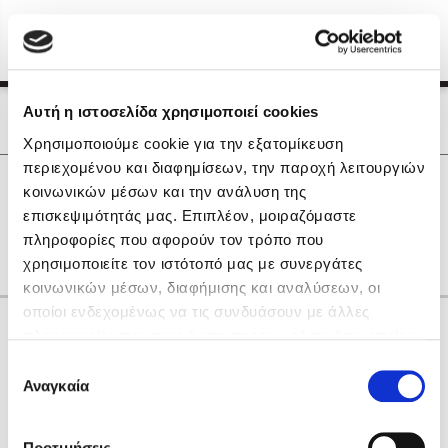
Menu
(0)
Κλείσιμο
Αρχική
|
Οι Συγγραφείς μας
Αυτή η ιστοσελίδα χρησιμοποιεί cookies
Οι Συγγραφείς μας
Χρησιμοποιούμε cookie για την εξατομίκευση
περιεχομένου και διαφημίσεων, την παροχή λειτουργιών
Δημοφιλή Βιβλία
0
Αποτελέσματα
κοινωνικών μέσων και την ανάλυση της
Lidia Branković
επισκεψιμότητάς μας. Επιπλέον, μοιραζόμαστε
D
F
M
Β
Γ
Η
Ν
Τ
Χ
πληροφορίες που αφορούν τον τρόπο που
Το ξενοδοχείο των συναισθημάτων
χρησιμοποιείτε τον ιστότοπό μας με συνεργάτες
κοινωνικών μέσων, διαφήμισης και αναλύσεων, οι
οποίοι ενδεχομένως να τις συνδυάσουν με άλλες
Κάνε δώρα στους αγαπημένους σου
πληροφορίες που τους έχετε παραχωρήσει ή τις οποίες
έχουν συλλέξει σε σχέση με την από μέρους σας χρήση
Επιλογή
των υπηρεσιών τους. Αν συνεχίσετε να χρησιμοποιείτε
Αναγκαία
Χάρης Πολίτης
συγκατάθεσης
την ιστοσελίδα μας, συναινείτε στη χρήση των cookies
Καθρέφτης
μας.
ΔΩΡΟΚΑΡΤΑ ΔΙΟΠΤΡΑ
Προτιμήσεις