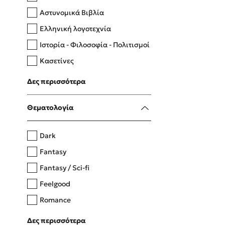
Αστυνομικά Βιβλία
Ελληνική λογοτεχνία
Δανάη Δεληγεώργη
Ιστορία - Φιλοσοφία - Πολιτισμοί
Πάνω, κάτω, μπροστά, πίσω
Κασετίνες
Λευκώματα - Έγχρωμοι οδηγοί
Δες περισσότερα
Μαγειρική
Mel Robbins
Θεματολογία
Η μέθοδος Αφήστε τους
Dark
Fantasy
Fantasy / Sci-fi
Feelgood
Romance
Upmarket
Δες περισσότερα