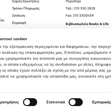
Συχνές Ερωτήσεις
Περιστέρι
Τρόποι Πληρωμής
Tηλ.: 210 330 2828
Σύνδεση
Fax: 210 3300439
ίλη
Εγγραφή
Βιβλιοπωλείο Books & Life
Σόλωνος 93-95, 106 78, Αθήν
μοποιεί cookies
Τηλ.:
210 330 0774
α την εξατομίκευση περιεχομένου και διαφημίσεων, την παροχ
ν ανάλυση της επισκεψιμότητάς μας. Επιπλέον, μοιραζόμαστε 
ου χρησιμοποιείτε τον ιστότοπό μας με συνεργάτες κοινωνικώ
, οι οποίοι ενδεχομένως να τις συνδυάσουν με άλλες πληροφο
 τις οποίες έχουν συλλέξει σε σχέση με την από μέρους σας χ
ίσετε να χρησιμοποιείτε την ιστοσελίδα μας, συναινείτε στη χρ
Created by
Powered by
Copyright © 2026
dioptra.gr
ροτιμήσεις
Στατιστικά
Εμπορική