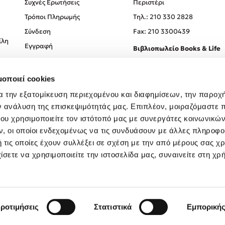
Συχνές Ερωτήσεις
Περιστέρι
Τρόποι Πληρωμής
Tηλ.: 210 330 2828
Σύνδεση
Fax: 210 3300439
ίλη
Εγγραφή
Βιβλιοπωλείο Books & Life
Σόλωνος 93-95, 106 78, Αθήν
μοποιεί cookies
Τηλ.:
210 330 0774
α την εξατομίκευση περιεχομένου και διαφημίσεων, την παροχ
ν ανάλυση της επισκεψιμότητάς μας. Επιπλέον, μοιραζόμαστε 
ου χρησιμοποιείτε τον ιστότοπό μας με συνεργάτες κοινωνικώ
, οι οποίοι ενδεχομένως να τις συνδυάσουν με άλλες πληροφο
 τις οποίες έχουν συλλέξει σε σχέση με την από μέρους σας χ
ίσετε να χρησιμοποιείτε την ιστοσελίδα μας, συναινείτε στη χρ
Created by
Powered by
Copyright © 2026
dioptra.gr
ροτιμήσεις
Στατιστικά
Εμπορική