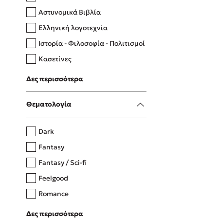
Αστυνομικά Βιβλία
Ελληνική λογοτεχνία
Δανάη Δεληγεώργη
Ιστορία - Φιλοσοφία - Πολιτισμοί
Πάνω, κάτω, μπροστά, πίσω
Κασετίνες
Λευκώματα - Έγχρωμοι οδηγοί
Δες περισσότερα
Μαγειρική
Mel Robbins
Θεματολογία
Η μέθοδος Αφήστε τους
Dark
Fantasy
Fantasy / Sci-fi
Feelgood
Romance
Upmarket
Δες περισσότερα