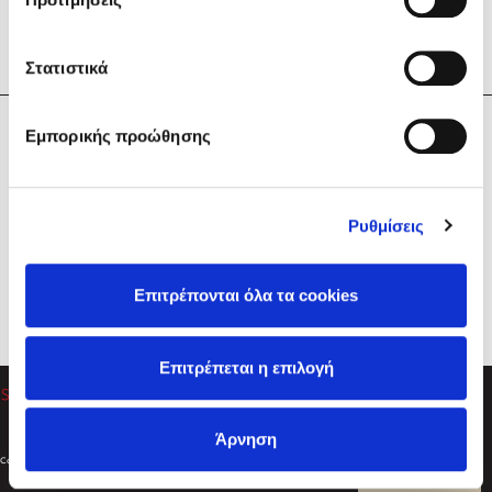
Στατιστικά
Η Εταιρεία
Εμπορικής προώθησης
Sebastian Fitzek
Υπηρεσίες
Playlist
Βοήθεια
Ρυθμίσεις
Επικοινωνία
Ακολουθήστε μας
Επιτρέπονται όλα τα cookies
Στέφανος Ξενάκης
Επιτρέπεται η επιλογή
Το λεξικό της ζωής σου
Άρνηση
Created by
Powered by
Copyright © 2026
dioptra.gr
Φίλτρα