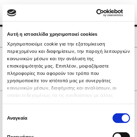
Menu
(0)
Κλείσιμο
Αρχική
|
Οι Συγγραφείς μας
Αυτή η ιστοσελίδα χρησιμοποιεί cookies
Οι Συγγραφείς μας
Χρησιμοποιούμε cookie για την εξατομίκευση
περιεχομένου και διαφημίσεων, την παροχή λειτουργιών
Δημοφιλή Βιβλία
0
Αποτελέσματα
κοινωνικών μέσων και την ανάλυση της
Lidia Branković
επισκεψιμότητάς μας. Επιπλέον, μοιραζόμαστε
D
I
M
Α
Β
Γ
Ν
Ρ
Χ
πληροφορίες που αφορούν τον τρόπο που
Το ξενοδοχείο των συναισθημάτων
χρησιμοποιείτε τον ιστότοπό μας με συνεργάτες
κοινωνικών μέσων, διαφήμισης και αναλύσεων, οι
οποίοι ενδεχομένως να τις συνδυάσουν με άλλες
Κάνε δώρα στους αγαπημένους σου
πληροφορίες που τους έχετε παραχωρήσει ή τις οποίες
έχουν συλλέξει σε σχέση με την από μέρους σας χρήση
Επιλογή
των υπηρεσιών τους. Αν συνεχίσετε να χρησιμοποιείτε
Αναγκαία
Χάρης Πολίτης
συγκατάθεσης
την ιστοσελίδα μας, συναινείτε στη χρήση των cookies
Καθρέφτης
μας.
ΔΩΡΟΚΑΡΤΑ ΔΙΟΠΤΡΑ
Προτιμήσεις