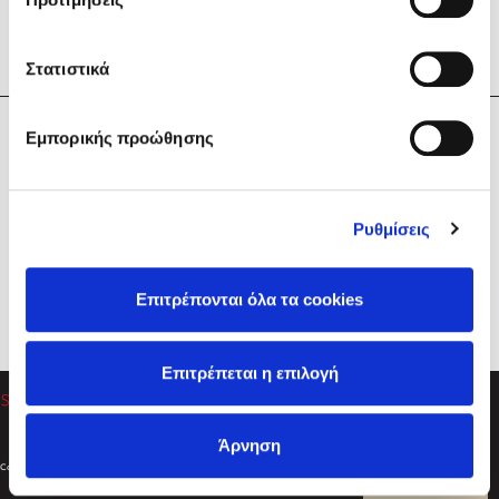
Στατιστικά
Η Εταιρεία
Εμπορικής προώθησης
Sebastian Fitzek
Υπηρεσίες
Playlist
Βοήθεια
Ρυθμίσεις
Επικοινωνία
Ακολουθήστε μας
Επιτρέπονται όλα τα cookies
Στέφανος Ξενάκης
Επιτρέπεται η επιλογή
Το λεξικό της ζωής σου
Άρνηση
Created by
Powered by
Copyright © 2026
dioptra.gr
Φίλτρα