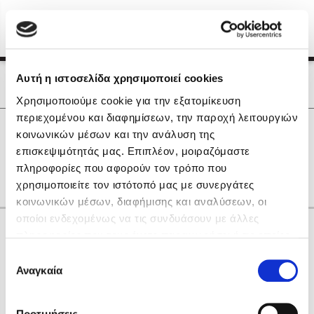
Menu
(0)
Κλείσιμο
Αρχική
|
Οι Συγγραφείς μας
Αυτή η ιστοσελίδα χρησιμοποιεί cookies
Οι Συγγραφείς μας
Χρησιμοποιούμε cookie για την εξατομίκευση
περιεχομένου και διαφημίσεων, την παροχή λειτουργιών
Δημοφιλή Βιβλία
0
Αποτελέσματα
κοινωνικών μέσων και την ανάλυση της
Lidia Branković
επισκεψιμότητάς μας. Επιπλέον, μοιραζόμαστε
D
O
Γ
Η
Π
Ω
πληροφορίες που αφορούν τον τρόπο που
Το ξενοδοχείο των συναισθημάτων
χρησιμοποιείτε τον ιστότοπό μας με συνεργάτες
κοινωνικών μέσων, διαφήμισης και αναλύσεων, οι
οποίοι ενδεχομένως να τις συνδυάσουν με άλλες
Κάνε δώρα στους αγαπημένους σου
πληροφορίες που τους έχετε παραχωρήσει ή τις οποίες
έχουν συλλέξει σε σχέση με την από μέρους σας χρήση
Επιλογή
των υπηρεσιών τους. Αν συνεχίσετε να χρησιμοποιείτε
Αναγκαία
Χάρης Πολίτης
συγκατάθεσης
την ιστοσελίδα μας, συναινείτε στη χρήση των cookies
Καθρέφτης
μας.
ΔΩΡΟΚΑΡΤΑ ΔΙΟΠΤΡΑ
Προτιμήσεις