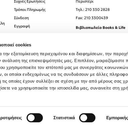
Συχνές Ερωτήσεις
Περιστέρι
Τρόποι Πληρωμής
Tηλ.: 210 330 2828
Σύνδεση
Fax: 210 3300439
ίλη
Εγγραφή
Βιβλιοπωλείο Books & Life
Σόλωνος 93-95, 106 78, Αθήν
μοποιεί cookies
Τηλ.:
210 330 0774
α την εξατομίκευση περιεχομένου και διαφημίσεων, την παροχ
ν ανάλυση της επισκεψιμότητάς μας. Επιπλέον, μοιραζόμαστε 
ου χρησιμοποιείτε τον ιστότοπό μας με συνεργάτες κοινωνικώ
, οι οποίοι ενδεχομένως να τις συνδυάσουν με άλλες πληροφο
 τις οποίες έχουν συλλέξει σε σχέση με την από μέρους σας χ
ίσετε να χρησιμοποιείτε την ιστοσελίδα μας, συναινείτε στη χρ
Created by
Powered by
Copyright © 2026
dioptra.gr
ροτιμήσεις
Στατιστικά
Εμπορική