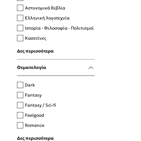
Αστυνομικά Βιβλία
Ελληνική λογοτεχνία
Δανάη Δεληγεώργη
Ιστορία - Φιλοσοφία - Πολιτισμοί
Πάνω, κάτω, μπροστά, πίσω
Κασετίνες
Λευκώματα - Έγχρωμοι οδηγοί
Δες περισσότερα
Μαγειρική
Mel Robbins
Θεματολογία
Η μέθοδος Αφήστε τους
Dark
Fantasy
Fantasy / Sci-fi
Feelgood
Romance
Upmarket
Δες περισσότερα