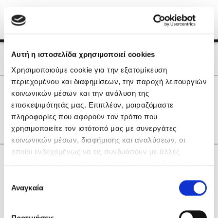
Menu
(0)
Κλείσιμο
Αρχική
|
Οι Συγγραφείς μας
Αυτή η ιστοσελίδα χρησιμοποιεί cookies
Οι Συγγραφείς μας
Χρησιμοποιούμε cookie για την εξατομίκευση
περιεχομένου και διαφημίσεων, την παροχή λειτουργιών
Δημοφιλή Βιβλία
0
Αποτελέσματα
κοινωνικών μέσων και την ανάλυση της
Lidia Branković
επισκεψιμότητάς μας. Επιπλέον, μοιραζόμαστε
E
F
Α
Γ
Η
Ν
Ρ
πληροφορίες που αφορούν τον τρόπο που
Το ξενοδοχείο των συναισθημάτων
χρησιμοποιείτε τον ιστότοπό μας με συνεργάτες
κοινωνικών μέσων, διαφήμισης και αναλύσεων, οι
οποίοι ενδεχομένως να τις συνδυάσουν με άλλες
Κάνε δώρα στους αγαπημένους σου
πληροφορίες που τους έχετε παραχωρήσει ή τις οποίες
έχουν συλλέξει σε σχέση με την από μέρους σας χρήση
Επιλογή
των υπηρεσιών τους. Αν συνεχίσετε να χρησιμοποιείτε
Αναγκαία
Χάρης Πολίτης
συγκατάθεσης
την ιστοσελίδα μας, συναινείτε στη χρήση των cookies
Καθρέφτης
μας.
ΔΩΡΟΚΑΡΤΑ ΔΙΟΠΤΡΑ
Προτιμήσεις