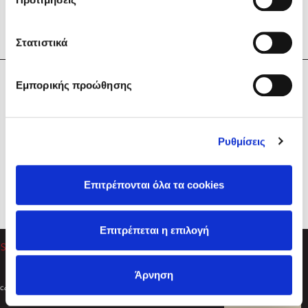
Στατιστικά
Η Εταιρεία
Εμπορικής προώθησης
Sebastian Fitzek
Υπηρεσίες
Playlist
Βοήθεια
Ρυθμίσεις
Επικοινωνία
Ακολουθήστε μας
Επιτρέπονται όλα τα cookies
Στέφανος Ξενάκης
Επιτρέπεται η επιλογή
Το λεξικό της ζωής σου
Άρνηση
Created by
Powered by
Copyright © 2026
dioptra.gr
Φίλτρα