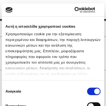
Menu
(0)
Κλείσιμο
Αρχική
|
Οι Συγγραφείς μας
Αυτή η ιστοσελίδα χρησιμοποιεί cookies
Οι Συγγραφείς μας
Χρησιμοποιούμε cookie για την εξατομίκευση
περιεχομένου και διαφημίσεων, την παροχή λειτουργιών
Δημοφιλή Βιβλία
0
Αποτελέσματα
κοινωνικών μέσων και την ανάλυση της
Lidia Branković
επισκεψιμότητάς μας. Επιπλέον, μοιραζόμαστε
E
I
V
Z
Β
Γ
Η
Ν
Χ
πληροφορίες που αφορούν τον τρόπο που
Το ξενοδοχείο των συναισθημάτων
χρησιμοποιείτε τον ιστότοπό μας με συνεργάτες
κοινωνικών μέσων, διαφήμισης και αναλύσεων, οι
οποίοι ενδεχομένως να τις συνδυάσουν με άλλες
Κάνε δώρα στους αγαπημένους σου
πληροφορίες που τους έχετε παραχωρήσει ή τις οποίες
έχουν συλλέξει σε σχέση με την από μέρους σας χρήση
Επιλογή
των υπηρεσιών τους. Αν συνεχίσετε να χρησιμοποιείτε
Αναγκαία
Χάρης Πολίτης
συγκατάθεσης
την ιστοσελίδα μας, συναινείτε στη χρήση των cookies
Καθρέφτης
μας.
ΔΩΡΟΚΑΡΤΑ ΔΙΟΠΤΡΑ
Προτιμήσεις