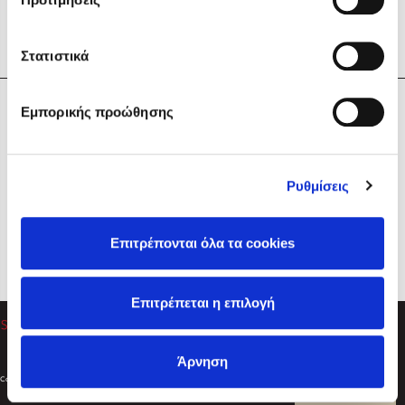
Στατιστικά
Η Εταιρεία
Εμπορικής προώθησης
Sebastian Fitzek
Υπηρεσίες
Playlist
Βοήθεια
Ρυθμίσεις
Επικοινωνία
Ακολουθήστε μας
Επιτρέπονται όλα τα cookies
Στέφανος Ξενάκης
Επιτρέπεται η επιλογή
Το λεξικό της ζωής σου
Άρνηση
Created by
Powered by
Copyright © 2026
dioptra.gr
Φίλτρα