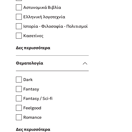
Αστυνομικά Βιβλία
Ελληνική λογοτεχνία
Δανάη Δεληγεώργη
Ιστορία - Φιλοσοφία - Πολιτισμοί
Πάνω, κάτω, μπροστά, πίσω
Κασετίνες
Λευκώματα - Έγχρωμοι οδηγοί
Δες περισσότερα
Μαγειρική
Mel Robbins
Θεματολογία
Η μέθοδος Αφήστε τους
Dark
Fantasy
Fantasy / Sci-fi
Feelgood
Romance
Upmarket
Δες περισσότερα