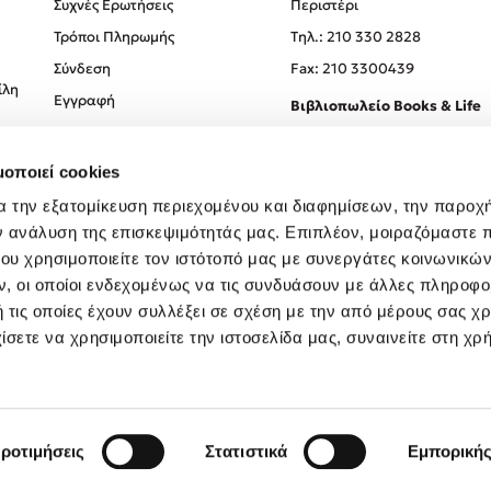
Συχνές Ερωτήσεις
Περιστέρι
Τρόποι Πληρωμής
Tηλ.: 210 330 2828
Σύνδεση
Fax: 210 3300439
ίλη
Εγγραφή
Βιβλιοπωλείο Books & Life
Σόλωνος 93-95, 106 78, Αθήν
μοποιεί cookies
Τηλ.:
210 330 0774
α την εξατομίκευση περιεχομένου και διαφημίσεων, την παροχ
ν ανάλυση της επισκεψιμότητάς μας. Επιπλέον, μοιραζόμαστε 
ου χρησιμοποιείτε τον ιστότοπό μας με συνεργάτες κοινωνικώ
, οι οποίοι ενδεχομένως να τις συνδυάσουν με άλλες πληροφο
 τις οποίες έχουν συλλέξει σε σχέση με την από μέρους σας χ
ίσετε να χρησιμοποιείτε την ιστοσελίδα μας, συναινείτε στη χρ
Created by
Powered by
Copyright © 2026
dioptra.gr
ροτιμήσεις
Στατιστικά
Εμπορική