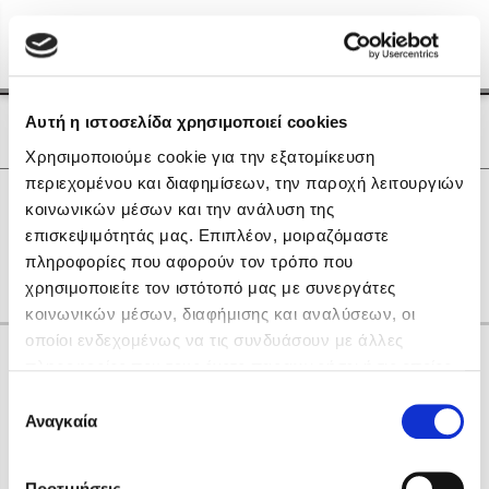
Menu
(0)
Κλείσιμο
Αρχική
|
Οι Συγγραφείς μας
Αυτή η ιστοσελίδα χρησιμοποιεί cookies
Οι Συγγραφείς μας
Χρησιμοποιούμε cookie για την εξατομίκευση
περιεχομένου και διαφημίσεων, την παροχή λειτουργιών
Δημοφιλή Βιβλία
0
Αποτελέσματα
κοινωνικών μέσων και την ανάλυση της
Lidia Branković
επισκεψιμότητάς μας. Επιπλέον, μοιραζόμαστε
E
T
U
V
Γ
Η
Π
Χ
Ω
πληροφορίες που αφορούν τον τρόπο που
Το ξενοδοχείο των συναισθημάτων
χρησιμοποιείτε τον ιστότοπό μας με συνεργάτες
κοινωνικών μέσων, διαφήμισης και αναλύσεων, οι
οποίοι ενδεχομένως να τις συνδυάσουν με άλλες
Κάνε δώρα στους αγαπημένους σου
πληροφορίες που τους έχετε παραχωρήσει ή τις οποίες
έχουν συλλέξει σε σχέση με την από μέρους σας χρήση
Επιλογή
των υπηρεσιών τους. Αν συνεχίσετε να χρησιμοποιείτε
Αναγκαία
Χάρης Πολίτης
συγκατάθεσης
την ιστοσελίδα μας, συναινείτε στη χρήση των cookies
Καθρέφτης
μας.
ΔΩΡΟΚΑΡΤΑ ΔΙΟΠΤΡΑ
Προτιμήσεις