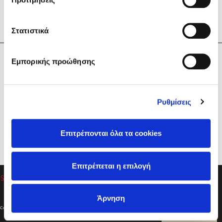
Στατιστικά
Η Εταιρεία
Εμπορικής προώθησης
Sebastian Fitzek
Υπηρεσίες
Playlist
Βοήθεια
Ρυθμίσεις
Επικοινωνία
Ακολουθήστε μας
Επιτρέπονται όλα τα cookies
Στέφανος Ξενάκης
Επιτρέπεται η επιλογή
Το λεξικό της ζωής σου
Άρνηση
Created by
Powered by
Copyright © 2026
dioptra.gr
Φίλτρα