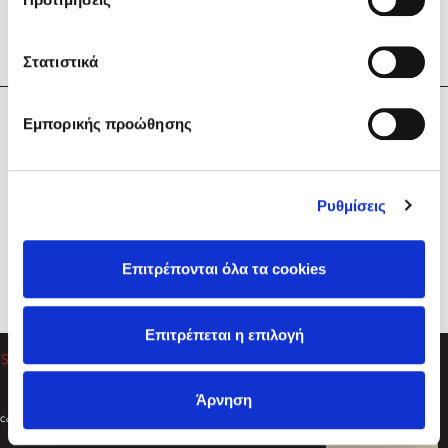
Στατιστικά
Η Εταιρεία
Εμπορικής προώθησης
Sebastian Fitzek
Υπηρεσίες
Playlist
Βοήθεια
Ρυθμίσεις
Επικοινωνία
Ακολουθήστε μας
Επιτρέπονται όλα τα cookies
Στέφανος Ξενάκης
Επιτρέπεται η επιλογή
Το λεξικό της ζωής σου
Άρνηση
Created by
Powered by
Copyright © 2026
dioptra.gr
Φίλτρα