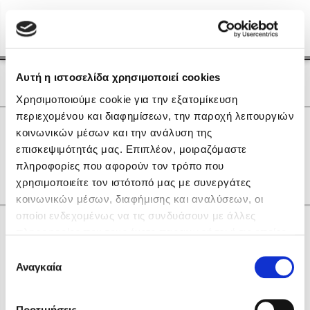
Menu
(0)
Κλείσιμο
Αρχική
|
Οι Συγγραφείς μας
Αυτή η ιστοσελίδα χρησιμοποιεί cookies
Οι Συγγραφείς μας
Χρησιμοποιούμε cookie για την εξατομίκευση
περιεχομένου και διαφημίσεων, την παροχή λειτουργιών
Δημοφιλή Βιβλία
0
Αποτελέσματα
κοινωνικών μέσων και την ανάλυση της
Lidia Branković
επισκεψιμότητάς μας. Επιπλέον, μοιραζόμαστε
E
U
V
Γ
Η
Π
Ω
πληροφορίες που αφορούν τον τρόπο που
Το ξενοδοχείο των συναισθημάτων
χρησιμοποιείτε τον ιστότοπό μας με συνεργάτες
κοινωνικών μέσων, διαφήμισης και αναλύσεων, οι
οποίοι ενδεχομένως να τις συνδυάσουν με άλλες
Κάνε δώρα στους αγαπημένους σου
πληροφορίες που τους έχετε παραχωρήσει ή τις οποίες
έχουν συλλέξει σε σχέση με την από μέρους σας χρήση
Επιλογή
των υπηρεσιών τους. Αν συνεχίσετε να χρησιμοποιείτε
Αναγκαία
Χάρης Πολίτης
συγκατάθεσης
την ιστοσελίδα μας, συναινείτε στη χρήση των cookies
Καθρέφτης
μας.
ΔΩΡΟΚΑΡΤΑ ΔΙΟΠΤΡΑ
Προτιμήσεις