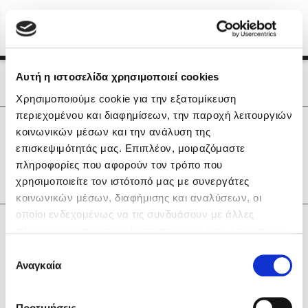
Menu
(0)
Κλείσιμο
Αρχική
|
Οι Συγγραφείς μας
Αυτή η ιστοσελίδα χρησιμοποιεί cookies
Οι Συγγραφείς μας
Χρησιμοποιούμε cookie για την εξατομίκευση
περιεχομένου και διαφημίσεων, την παροχή λειτουργιών
Δημοφιλή Βιβλία
0
Αποτελέσματα
κοινωνικών μέσων και την ανάλυση της
Lidia Branković
επισκεψιμότητάς μας. Επιπλέον, μοιραζόμαστε
E
V
Z
Β
Γ
Η
Χ
πληροφορίες που αφορούν τον τρόπο που
Το ξενοδοχείο των συναισθημάτων
χρησιμοποιείτε τον ιστότοπό μας με συνεργάτες
κοινωνικών μέσων, διαφήμισης και αναλύσεων, οι
οποίοι ενδεχομένως να τις συνδυάσουν με άλλες
Κάνε δώρα στους αγαπημένους σου
πληροφορίες που τους έχετε παραχωρήσει ή τις οποίες
έχουν συλλέξει σε σχέση με την από μέρους σας χρήση
Επιλογή
των υπηρεσιών τους. Αν συνεχίσετε να χρησιμοποιείτε
Αναγκαία
Χάρης Πολίτης
συγκατάθεσης
την ιστοσελίδα μας, συναινείτε στη χρήση των cookies
Καθρέφτης
μας.
ΔΩΡΟΚΑΡΤΑ ΔΙΟΠΤΡΑ
Προτιμήσεις