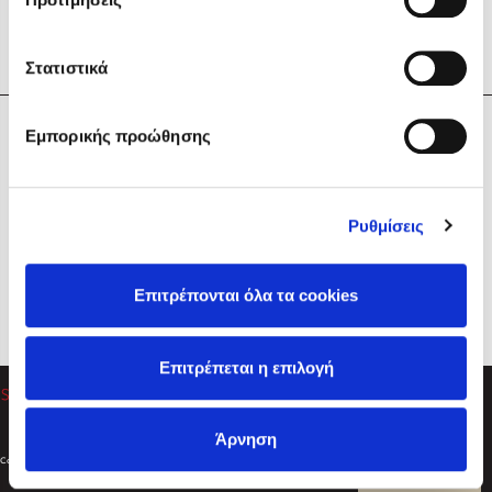
Στατιστικά
Η Εταιρεία
Εμπορικής προώθησης
Sebastian Fitzek
Υπηρεσίες
Playlist
Βοήθεια
Ρυθμίσεις
Επικοινωνία
Ακολουθήστε μας
Επιτρέπονται όλα τα cookies
Στέφανος Ξενάκης
Επιτρέπεται η επιλογή
Το λεξικό της ζωής σου
Άρνηση
Created by
Powered by
Copyright © 2026
dioptra.gr
Φίλτρα