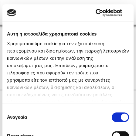
Menu
(0)
Κλείσιμο
Αρχική
|
Οι Συγγραφείς μας
Αυτή η ιστοσελίδα χρησιμοποιεί cookies
Οι Συγγραφείς μας
Χρησιμοποιούμε cookie για την εξατομίκευση
περιεχομένου και διαφημίσεων, την παροχή λειτουργιών
Δημοφιλή Βιβλία
0
Αποτελέσματα
κοινωνικών μέσων και την ανάλυση της
Lidia Branković
επισκεψιμότητάς μας. Επιπλέον, μοιραζόμαστε
F
Α
Γ
Η
Ν
Ξ
Ρ
πληροφορίες που αφορούν τον τρόπο που
Το ξενοδοχείο των συναισθημάτων
χρησιμοποιείτε τον ιστότοπό μας με συνεργάτες
κοινωνικών μέσων, διαφήμισης και αναλύσεων, οι
οποίοι ενδεχομένως να τις συνδυάσουν με άλλες
Κάνε δώρα στους αγαπημένους σου
πληροφορίες που τους έχετε παραχωρήσει ή τις οποίες
έχουν συλλέξει σε σχέση με την από μέρους σας χρήση
Επιλογή
των υπηρεσιών τους. Αν συνεχίσετε να χρησιμοποιείτε
Αναγκαία
Χάρης Πολίτης
συγκατάθεσης
την ιστοσελίδα μας, συναινείτε στη χρήση των cookies
Καθρέφτης
μας.
ΔΩΡΟΚΑΡΤΑ ΔΙΟΠΤΡΑ
Προτιμήσεις