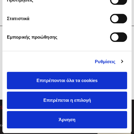
Στατιστικά
Η Εταιρεία
Εμπορικής προώθησης
Sebastian Fitzek
Υπηρεσίες
Playlist
Βοήθεια
Ρυθμίσεις
Επικοινωνία
Ακολουθήστε μας
Επιτρέπονται όλα τα cookies
Στέφανος Ξενάκης
Επιτρέπεται η επιλογή
Το λεξικό της ζωής σου
Άρνηση
Created by
Powered by
Copyright © 2026
dioptra.gr
Φίλτρα