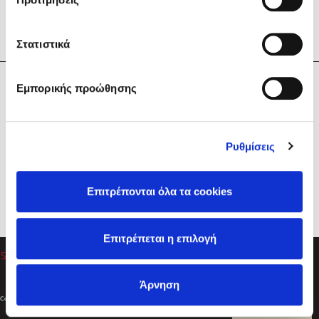
Στατιστικά
Η Εταιρεία
Εμπορικής προώθησης
Sebastian Fitzek
Υπηρεσίες
Playlist
Βοήθεια
Ρυθμίσεις
Επικοινωνία
Ακολουθήστε μας
Επιτρέπονται όλα τα cookies
Στέφανος Ξενάκης
Επιτρέπεται η επιλογή
Το λεξικό της ζωής σου
Άρνηση
Created by
Powered by
Copyright © 2026
dioptra.gr
Φίλτρα