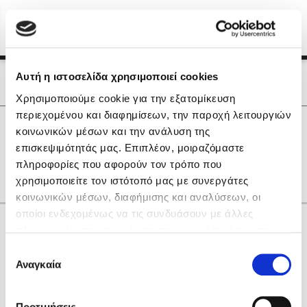
Menu
(0)
Κλείσιμο
Αρχική
|
Οι Συγγραφείς μας
Αυτή η ιστοσελίδα χρησιμοποιεί cookies
Οι Συγγραφείς μας
Χρησιμοποιούμε cookie για την εξατομίκευση
περιεχομένου και διαφημίσεων, την παροχή λειτουργιών
Δημοφιλή Βιβλία
0
Αποτελέσματα
κοινωνικών μέσων και την ανάλυση της
Lidia Branković
επισκεψιμότητάς μας. Επιπλέον, μοιραζόμαστε
F
G
Α
Γ
Η
Ν
Ρ
πληροφορίες που αφορούν τον τρόπο που
Το ξενοδοχείο των συναισθημάτων
χρησιμοποιείτε τον ιστότοπό μας με συνεργάτες
κοινωνικών μέσων, διαφήμισης και αναλύσεων, οι
οποίοι ενδεχομένως να τις συνδυάσουν με άλλες
Κάνε δώρα στους αγαπημένους σου
πληροφορίες που τους έχετε παραχωρήσει ή τις οποίες
έχουν συλλέξει σε σχέση με την από μέρους σας χρήση
Επιλογή
των υπηρεσιών τους. Αν συνεχίσετε να χρησιμοποιείτε
Αναγκαία
Χάρης Πολίτης
συγκατάθεσης
την ιστοσελίδα μας, συναινείτε στη χρήση των cookies
Καθρέφτης
μας.
ΔΩΡΟΚΑΡΤΑ ΔΙΟΠΤΡΑ
Προτιμήσεις