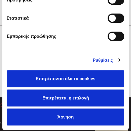
Στατιστικά
Η Εταιρεία
Εμπορικής προώθησης
Sebastian Fitzek
Υπηρεσίες
Playlist
Βοήθεια
Ρυθμίσεις
Επικοινωνία
Ακολουθήστε μας
Επιτρέπονται όλα τα cookies
Στέφανος Ξενάκης
Επιτρέπεται η επιλογή
Το λεξικό της ζωής σου
Άρνηση
Created by
Powered by
Copyright © 2026
dioptra.gr
Φίλτρα