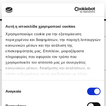
Menu
(0)
Κλείσιμο
Αρχική
|
Οι Συγγραφείς μας
Αυτή η ιστοσελίδα χρησιμοποιεί cookies
Οι Συγγραφείς μας
Χρησιμοποιούμε cookie για την εξατομίκευση
περιεχομένου και διαφημίσεων, την παροχή λειτουργιών
Δημοφιλή Βιβλία
0
Αποτελέσματα
κοινωνικών μέσων και την ανάλυση της
Lidia Branković
επισκεψιμότητάς μας. Επιπλέον, μοιραζόμαστε
F
G
Γ
Χ
πληροφορίες που αφορούν τον τρόπο που
Το ξενοδοχείο των συναισθημάτων
χρησιμοποιείτε τον ιστότοπό μας με συνεργάτες
κοινωνικών μέσων, διαφήμισης και αναλύσεων, οι
οποίοι ενδεχομένως να τις συνδυάσουν με άλλες
Κάνε δώρα στους αγαπημένους σου
πληροφορίες που τους έχετε παραχωρήσει ή τις οποίες
έχουν συλλέξει σε σχέση με την από μέρους σας χρήση
Επιλογή
των υπηρεσιών τους. Αν συνεχίσετε να χρησιμοποιείτε
Αναγκαία
Χάρης Πολίτης
συγκατάθεσης
την ιστοσελίδα μας, συναινείτε στη χρήση των cookies
Καθρέφτης
μας.
ΔΩΡΟΚΑΡΤΑ ΔΙΟΠΤΡΑ
Προτιμήσεις