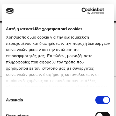
Menu
(0)
Κλείσιμο
Αρχική
|
Οι Συγγραφείς μας
Αυτή η ιστοσελίδα χρησιμοποιεί cookies
Οι Συγγραφείς μας
Χρησιμοποιούμε cookie για την εξατομίκευση
περιεχομένου και διαφημίσεων, την παροχή λειτουργιών
Δημοφιλή Βιβλία
0
Αποτελέσματα
κοινωνικών μέσων και την ανάλυση της
Lidia Branković
επισκεψιμότητάς μας. Επιπλέον, μοιραζόμαστε
F
I
O
R
Γ
Ι
Ξ
Π
other
πληροφορίες που αφορούν τον τρόπο που
Το ξενοδοχείο των συναισθημάτων
χρησιμοποιείτε τον ιστότοπό μας με συνεργάτες
κοινωνικών μέσων, διαφήμισης και αναλύσεων, οι
οποίοι ενδεχομένως να τις συνδυάσουν με άλλες
Κάνε δώρα στους αγαπημένους σου
πληροφορίες που τους έχετε παραχωρήσει ή τις οποίες
έχουν συλλέξει σε σχέση με την από μέρους σας χρήση
Επιλογή
των υπηρεσιών τους. Αν συνεχίσετε να χρησιμοποιείτε
Αναγκαία
Χάρης Πολίτης
συγκατάθεσης
την ιστοσελίδα μας, συναινείτε στη χρήση των cookies
Καθρέφτης
μας.
ΔΩΡΟΚΑΡΤΑ ΔΙΟΠΤΡΑ
Προτιμήσεις