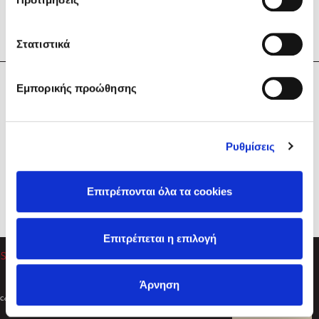
Στατιστικά
Η Εταιρεία
Εμπορικής προώθησης
Sebastian Fitzek
Υπηρεσίες
Playlist
Βοήθεια
Ρυθμίσεις
Επικοινωνία
Ακολουθήστε μας
Επιτρέπονται όλα τα cookies
Στέφανος Ξενάκης
Επιτρέπεται η επιλογή
Το λεξικό της ζωής σου
Άρνηση
Created by
Powered by
Copyright © 2026
dioptra.gr
Φίλτρα