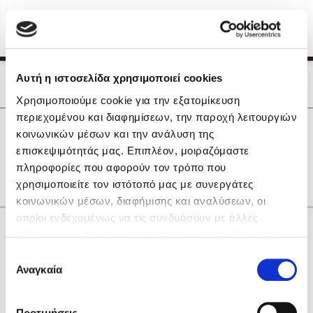
Menu
(0)
Κλείσιμο
Αρχική
|
Οι Συγγραφείς μας
Αυτή η ιστοσελίδα χρησιμοποιεί cookies
Οι Συγγραφείς μας
Χρησιμοποιούμε cookie για την εξατομίκευση
περιεχομένου και διαφημίσεων, την παροχή λειτουργιών
Δημοφιλή Βιβλία
0
Αποτελέσματα
κοινωνικών μέσων και την ανάλυση της
Lidia Branković
επισκεψιμότητάς μας. Επιπλέον, μοιραζόμαστε
F
J
W
Β
Γ
Η
Λ
Ν
Χ
πληροφορίες που αφορούν τον τρόπο που
Το ξενοδοχείο των συναισθημάτων
χρησιμοποιείτε τον ιστότοπό μας με συνεργάτες
κοινωνικών μέσων, διαφήμισης και αναλύσεων, οι
οποίοι ενδεχομένως να τις συνδυάσουν με άλλες
Κάνε δώρα στους αγαπημένους σου
πληροφορίες που τους έχετε παραχωρήσει ή τις οποίες
έχουν συλλέξει σε σχέση με την από μέρους σας χρήση
Επιλογή
των υπηρεσιών τους. Αν συνεχίσετε να χρησιμοποιείτε
Αναγκαία
Χάρης Πολίτης
συγκατάθεσης
την ιστοσελίδα μας, συναινείτε στη χρήση των cookies
Καθρέφτης
μας.
ΔΩΡΟΚΑΡΤΑ ΔΙΟΠΤΡΑ
Προτιμήσεις