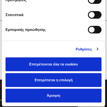
Στατιστικά
Η Εταιρεία
Εμπορικής προώθησης
Sebastian Fitzek
Υπηρεσίες
Playlist
Βοήθεια
Ρυθμίσεις
Επικοινωνία
Ακολουθήστε μας
Επιτρέπονται όλα τα cookies
Στέφανος Ξενάκης
Επιτρέπεται η επιλογή
Το λεξικό της ζωής σου
Άρνηση
Created by
Powered by
Copyright © 2026
dioptra.gr
Φίλτρα