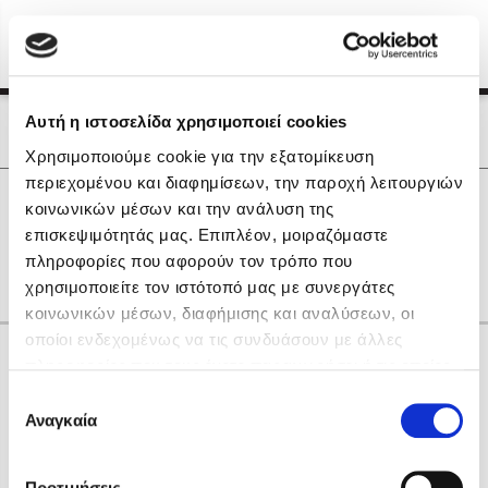
Menu
(0)
Κλείσιμο
Αρχική
|
Οι Συγγραφείς μας
Αυτή η ιστοσελίδα χρησιμοποιεί cookies
Οι Συγγραφείς μας
Χρησιμοποιούμε cookie για την εξατομίκευση
περιεχομένου και διαφημίσεων, την παροχή λειτουργιών
Δημοφιλή Βιβλία
0
Αποτελέσματα
κοινωνικών μέσων και την ανάλυση της
Lidia Branković
επισκεψιμότητάς μας. Επιπλέον, μοιραζόμαστε
F
L
Α
Γ
Η
Ν
Ρ
πληροφορίες που αφορούν τον τρόπο που
Το ξενοδοχείο των συναισθημάτων
χρησιμοποιείτε τον ιστότοπό μας με συνεργάτες
κοινωνικών μέσων, διαφήμισης και αναλύσεων, οι
οποίοι ενδεχομένως να τις συνδυάσουν με άλλες
Κάνε δώρα στους αγαπημένους σου
πληροφορίες που τους έχετε παραχωρήσει ή τις οποίες
έχουν συλλέξει σε σχέση με την από μέρους σας χρήση
Επιλογή
των υπηρεσιών τους. Αν συνεχίσετε να χρησιμοποιείτε
Αναγκαία
Χάρης Πολίτης
συγκατάθεσης
την ιστοσελίδα μας, συναινείτε στη χρήση των cookies
Καθρέφτης
μας.
ΔΩΡΟΚΑΡΤΑ ΔΙΟΠΤΡΑ
Προτιμήσεις