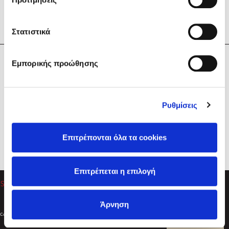
Στατιστικά
Η Εταιρεία
Εμπορικής προώθησης
Sebastian Fitzek
Υπηρεσίες
Playlist
Βοήθεια
Ρυθμίσεις
Επικοινωνία
Ακολουθήστε μας
Επιτρέπονται όλα τα cookies
Στέφανος Ξενάκης
Επιτρέπεται η επιλογή
Το λεξικό της ζωής σου
Άρνηση
Created by
Powered by
Copyright © 2026
dioptra.gr
Φίλτρα