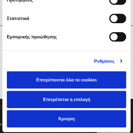
Στατιστικά
Η Εταιρεία
Εμπορικής προώθησης
Sebastian Fitzek
Υπηρεσίες
Playlist
Βοήθεια
Ρυθμίσεις
Επικοινωνία
Ακολουθήστε μας
Επιτρέπονται όλα τα cookies
Στέφανος Ξενάκης
Επιτρέπεται η επιλογή
Το λεξικό της ζωής σου
Άρνηση
Created by
Powered by
Copyright © 2026
dioptra.gr
Φίλτρα