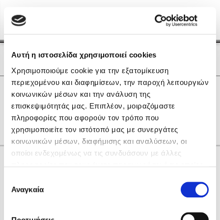
Menu
(0)
Κλείσιμο
Αρχική
|
Οι Συγγραφείς μας
Αυτή η ιστοσελίδα χρησιμοποιεί cookies
Οι Συγγραφείς μας
Χρησιμοποιούμε cookie για την εξατομίκευση
περιεχομένου και διαφημίσεων, την παροχή λειτουργιών
Δημοφιλή Βιβλία
0
Αποτελέσματα
κοινωνικών μέσων και την ανάλυση της
Lidia Branković
επισκεψιμότητάς μας. Επιπλέον, μοιραζόμαστε
F
M
Y
Β
Γ
Η
Ν
Τ
Χ
πληροφορίες που αφορούν τον τρόπο που
Το ξενοδοχείο των συναισθημάτων
χρησιμοποιείτε τον ιστότοπό μας με συνεργάτες
κοινωνικών μέσων, διαφήμισης και αναλύσεων, οι
οποίοι ενδεχομένως να τις συνδυάσουν με άλλες
Κάνε δώρα στους αγαπημένους σου
πληροφορίες που τους έχετε παραχωρήσει ή τις οποίες
έχουν συλλέξει σε σχέση με την από μέρους σας χρήση
Επιλογή
των υπηρεσιών τους. Αν συνεχίσετε να χρησιμοποιείτε
Αναγκαία
Χάρης Πολίτης
συγκατάθεσης
την ιστοσελίδα μας, συναινείτε στη χρήση των cookies
Καθρέφτης
μας.
ΔΩΡΟΚΑΡΤΑ ΔΙΟΠΤΡΑ
Προτιμήσεις