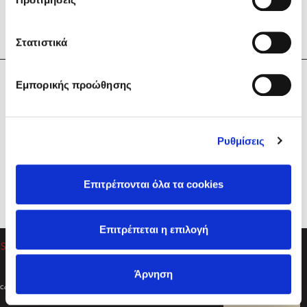
Στατιστικά
Η Εταιρεία
Εμπορικής προώθησης
Sebastian Fitzek
Υπηρεσίες
Playlist
Βοήθεια
Ρυθμίσεις
Επικοινωνία
Ακολουθήστε μας
Επιτρέπονται όλα τα cookies
Στέφανος Ξενάκης
Επιτρέπεται η επιλογή
Το λεξικό της ζωής σου
Άρνηση
Created by
Powered by
Copyright © 2026
dioptra.gr
Φίλτρα