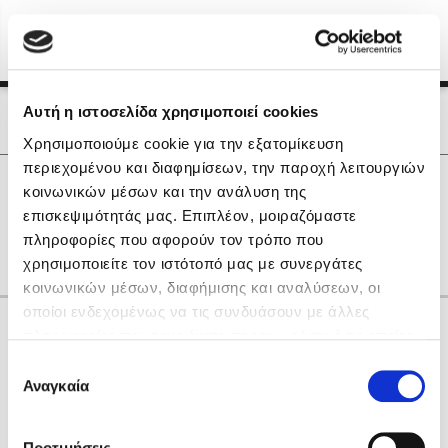
Menu
(0)
Κλείσιμο
Αρχική
|
Οι Συγγραφείς μας
Αυτή η ιστοσελίδα χρησιμοποιεί cookies
Οι Συγγραφείς μας
Χρησιμοποιούμε cookie για την εξατομίκευση
περιεχομένου και διαφημίσεων, την παροχή λειτουργιών
Δημοφιλή Βιβλία
0
Αποτελέσματα
κοινωνικών μέσων και την ανάλυση της
Lidia Branković
επισκεψιμότητάς μας. Επιπλέον, μοιραζόμαστε
F
O
Γ
Ι
Ξ
Π
other
πληροφορίες που αφορούν τον τρόπο που
Το ξενοδοχείο των συναισθημάτων
χρησιμοποιείτε τον ιστότοπό μας με συνεργάτες
κοινωνικών μέσων, διαφήμισης και αναλύσεων, οι
οποίοι ενδεχομένως να τις συνδυάσουν με άλλες
Κάνε δώρα στους αγαπημένους σου
πληροφορίες που τους έχετε παραχωρήσει ή τις οποίες
έχουν συλλέξει σε σχέση με την από μέρους σας χρήση
Επιλογή
των υπηρεσιών τους. Αν συνεχίσετε να χρησιμοποιείτε
Αναγκαία
Χάρης Πολίτης
συγκατάθεσης
την ιστοσελίδα μας, συναινείτε στη χρήση των cookies
Καθρέφτης
μας.
ΔΩΡΟΚΑΡΤΑ ΔΙΟΠΤΡΑ
Προτιμήσεις