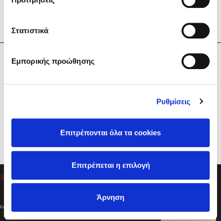
Στατιστικά
Η Εταιρεία
Εμπορικής προώθησης
Sebastian Fitzek
Υπηρεσίες
Playlist
Βοήθεια
Ρυθμίσεις
Επικοινωνία
Ακολουθήστε μας
Επιτρέπονται όλα τα cookies
Στέφανος Ξενάκης
Επιτρέπεται η επιλογή
Το λεξικό της ζωής σου
Άρνηση
Created by
Powered by
Copyright © 2026
dioptra.gr
Φίλτρα