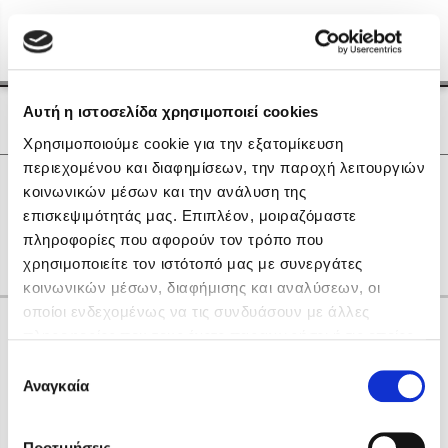
Menu
(0)
Κλείσιμο
Αρχική
|
Οι Συγγραφείς μας
Αυτή η ιστοσελίδα χρησιμοποιεί cookies
Οι Συγγραφείς μας
Χρησιμοποιούμε cookie για την εξατομίκευση
περιεχομένου και διαφημίσεων, την παροχή λειτουργιών
Δημοφιλή Βιβλία
0
Αποτελέσματα
κοινωνικών μέσων και την ανάλυση της
Lidia Branković
επισκεψιμότητάς μας. Επιπλέον, μοιραζόμαστε
F
O
R
Γ
Ε
Ι
Ξ
Π
other
πληροφορίες που αφορούν τον τρόπο που
Το ξενοδοχείο των συναισθημάτων
χρησιμοποιείτε τον ιστότοπό μας με συνεργάτες
κοινωνικών μέσων, διαφήμισης και αναλύσεων, οι
οποίοι ενδεχομένως να τις συνδυάσουν με άλλες
Κάνε δώρα στους αγαπημένους σου
πληροφορίες που τους έχετε παραχωρήσει ή τις οποίες
έχουν συλλέξει σε σχέση με την από μέρους σας χρήση
Επιλογή
των υπηρεσιών τους. Αν συνεχίσετε να χρησιμοποιείτε
Αναγκαία
Χάρης Πολίτης
συγκατάθεσης
την ιστοσελίδα μας, συναινείτε στη χρήση των cookies
Καθρέφτης
μας.
ΔΩΡΟΚΑΡΤΑ ΔΙΟΠΤΡΑ
Προτιμήσεις