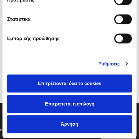
Στατιστικά
Η Εταιρεία
Εμπορικής προώθησης
Sebastian Fitzek
Υπηρεσίες
Playlist
Βοήθεια
Ρυθμίσεις
Επικοινωνία
Ακολουθήστε μας
Επιτρέπονται όλα τα cookies
Στέφανος Ξενάκης
Επιτρέπεται η επιλογή
Το λεξικό της ζωής σου
Άρνηση
Created by
Powered by
Copyright © 2026
dioptra.gr
Φίλτρα