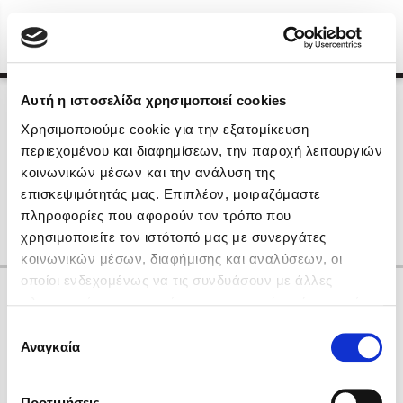
Menu
(0)
Κλείσιμο
Αρχική
|
Οι Συγγραφείς μας
Αυτή η ιστοσελίδα χρησιμοποιεί cookies
Οι Συγγραφείς μας
Χρησιμοποιούμε cookie για την εξατομίκευση
περιεχομένου και διαφημίσεων, την παροχή λειτουργιών
Δημοφιλή Βιβλία
0
Αποτελέσματα
κοινωνικών μέσων και την ανάλυση της
Lidia Branković
επισκεψιμότητάς μας. Επιπλέον, μοιραζόμαστε
F
O
R
Γ
Ξ
Π
other
πληροφορίες που αφορούν τον τρόπο που
Το ξενοδοχείο των συναισθημάτων
χρησιμοποιείτε τον ιστότοπό μας με συνεργάτες
κοινωνικών μέσων, διαφήμισης και αναλύσεων, οι
οποίοι ενδεχομένως να τις συνδυάσουν με άλλες
Κάνε δώρα στους αγαπημένους σου
πληροφορίες που τους έχετε παραχωρήσει ή τις οποίες
έχουν συλλέξει σε σχέση με την από μέρους σας χρήση
Επιλογή
των υπηρεσιών τους. Αν συνεχίσετε να χρησιμοποιείτε
Αναγκαία
Χάρης Πολίτης
συγκατάθεσης
την ιστοσελίδα μας, συναινείτε στη χρήση των cookies
Καθρέφτης
μας.
ΔΩΡΟΚΑΡΤΑ ΔΙΟΠΤΡΑ
Προτιμήσεις